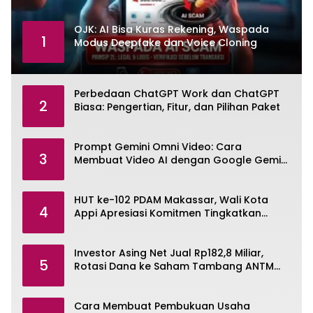
OJK: AI Bisa Kuras Rekening, Waspada
1
Modus Deepfake dan Voice Cloning
Perbedaan ChatGPT Work dan ChatGPT
2
Biasa: Pengertian, Fitur, dan Pilihan Paket
Prompt Gemini Omni Video: Cara
3
Membuat Video AI dengan Google Gemini
Omni
HUT ke-102 PDAM Makassar, Wali Kota
4
Appi Apresiasi Komitmen Tingkatkan
Pelayanan Air Bersih
Investor Asing Net Jual Rp182,8 Miliar,
5
Rotasi Dana ke Saham Tambang ANTM
dan TINS
Cara Membuat Pembukuan Usaha