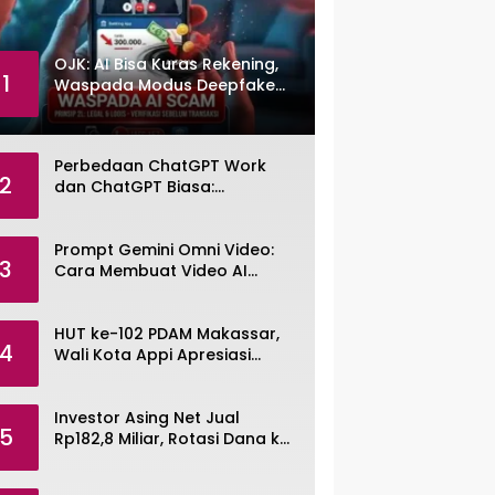
OJK: AI Bisa Kuras Rekening,
1
Waspada Modus Deepfake
dan Voice Cloning
Perbedaan ChatGPT Work
2
dan ChatGPT Biasa:
Pengertian, Fitur, dan Pilihan
Paket
Prompt Gemini Omni Video:
3
Cara Membuat Video AI
dengan Google Gemini Omni
HUT ke-102 PDAM Makassar,
4
Wali Kota Appi Apresiasi
Komitmen Tingkatkan
Pelayanan Air Bersih
Investor Asing Net Jual
5
Rp182,8 Miliar, Rotasi Dana ke
Saham Tambang ANTM dan
TINS