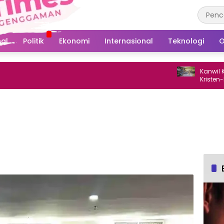
al
Politik
Ekonomi
Internasional
Teknologi
O
Kanwil Kemenag
Kristen-Katoli
Gowa