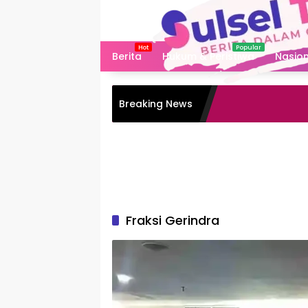
Langsung
ke
konten
Berita
Hukum & Peristiwa
Nasion
Breaking News
Fraksi Gerindra