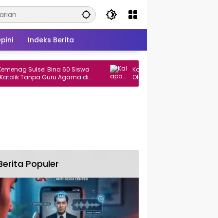
pini
Indeks Berita
 Sulsel Bina 60 Siswa
Kalapas Bulukumba Resmi Buka Pe
k Tanpa Guru Agama di
Olahraga dan Seni Warga Binaan
Berita Populer