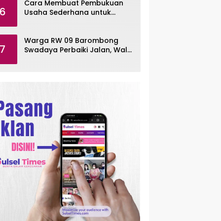
Cara Membuat Pembukuan
6
Usaha Sederhana untuk
UMKM, Lengkap dengan
Contohnya
Warga RW 09 Barombong
7
Swadaya Perbaiki Jalan, Wali
Kota Makassar Diminta Turun
Tangan