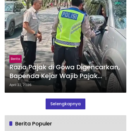
Berita
Razia Pajak di Gowa Digencarkan,
Bapenda Kejar Wajib Pajak
Bandel
April 22, 2026
Selengkapnya
Berita Populer