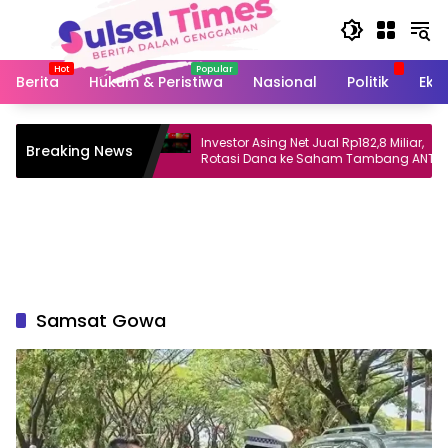
Langsung
ke
konten
Berita
Hukum & Peristiwa
Nasional
Politik
Eko
 dan Koreksi
Investor Asing Net Jual Rp182,8 Miliar,
Breaking News
 Tinggi
Rotasi Dana ke Saham Tambang ANTM
dan TINS
Samsat Gowa