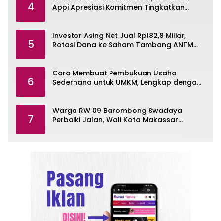
4
Appi Apresiasi Komitmen Tingkatkan
Pelayanan Air Bersih
Investor Asing Net Jual Rp182,8 Miliar,
5
Rotasi Dana ke Saham Tambang ANTM
dan TINS
Cara Membuat Pembukuan Usaha
6
Sederhana untuk UMKM, Lengkap dengan
Contohnya
Warga RW 09 Barombong Swadaya
7
Perbaiki Jalan, Wali Kota Makassar
Diminta Turun Tangan