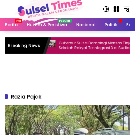
Langsung
ke
konten
Berita
Hukum & Peristiwa
Nasional
Politik
Eko
Buka Pekan
Gubernur Sulsel Dampingi Mensos Tinjau
Breaking News
Binaan
Sekolah Rakyat Terintegrasi 3 di Sudiang
Razia Pajak