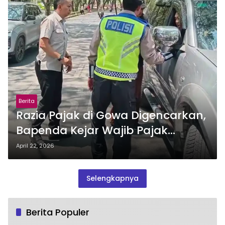
Berita
Razia Pajak di Gowa Digencarkan,
Bapenda Kejar Wajib Pajak
Bandel
April 22, 2026
Selengkapnya
Berita Populer