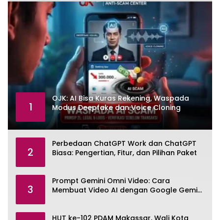
OJK: AI Bisa Kuras Rekening, Waspada
1
Modus Deepfake dan Voice Cloning
Perbedaan ChatGPT Work dan ChatGPT
2
Biasa: Pengertian, Fitur, dan Pilihan Paket
Prompt Gemini Omni Video: Cara
3
Membuat Video AI dengan Google Gemini
Omni
HUT ke-102 PDAM Makassar, Wali Kota