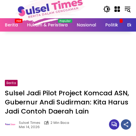
Langsung
ke
konten
Berita
Hukum & Peristiwa
Nasional
Politik
Eko
Berita
Sulsel Jadi Pilot Project Komcad ASN,
Gubernur Andi Sudirman: Kita Harus
Jadi Contoh Daerah Lain
Sulsel Times
2 Min Baca
Mei 14, 2026