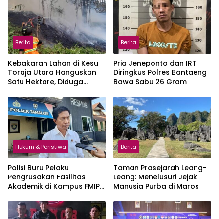
Berita
Berita
Kebakaran Lahan di Kesu
Pria Jeneponto dan IRT
Toraja Utara Hanguskan
Diringkus Polres Bantaeng
Satu Hektare, Diduga
Bawa Sabu 26 Gram
Akibat Pembukaan Lahan
Hukum & Peristiwa
Berita
Polisi Buru Pelaku
Taman Prasejarah Leang-
Pengrusakan Fasilitas
Leang: Menelusuri Jejak
Akademik di Kampus FMIPA
Manusia Purba di Maros
UNM Makassar