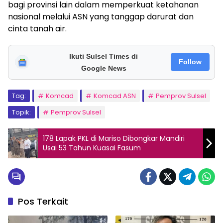
bagi provinsi lain dalam memperkuat ketahanan
nasional melalui ASN yang tanggap darurat dan
cinta tanah air.
Ikuti Sulsel Times di
Follow
Google News
Tag:
Komcad
Komcad ASN
Pemprov Sulsel
Topik:
Pemprov Sulsel
178 Lapak PKL di Mariso Dibongkar Mandiri
Usai 53 Tahun Kuasai Fasum
Pos Terkait