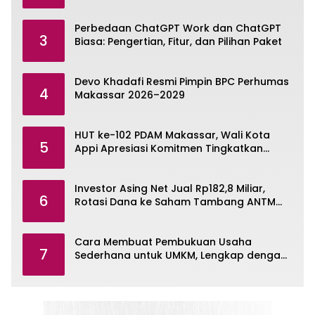
Omni
Perbedaan ChatGPT Work dan ChatGPT
3
Biasa: Pengertian, Fitur, dan Pilihan Paket
Devo Khadafi Resmi Pimpin BPC Perhumas
4
Makassar 2026–2029
HUT ke-102 PDAM Makassar, Wali Kota
5
Appi Apresiasi Komitmen Tingkatkan
Pelayanan Air Bersih
Investor Asing Net Jual Rp182,8 Miliar,
6
Rotasi Dana ke Saham Tambang ANTM
dan TINS
Cara Membuat Pembukuan Usaha
7
Sederhana untuk UMKM, Lengkap dengan
Contohnya