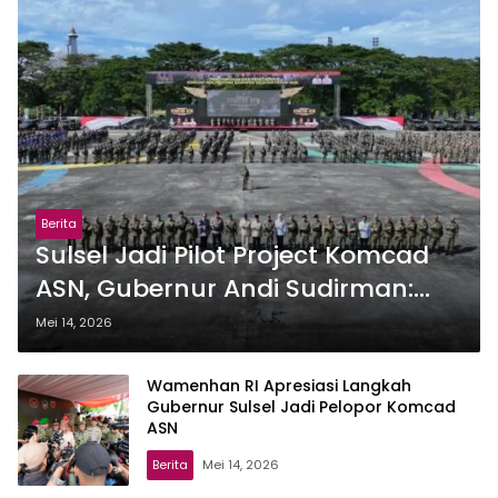
Berita
Sulsel Jadi Pilot Project Komcad
ASN, Gubernur Andi Sudirman:
Kita Harus Jadi Contoh Daerah
Mei 14, 2026
Lain
Wamenhan RI Apresiasi Langkah
Gubernur Sulsel Jadi Pelopor Komcad
ASN
Berita
Mei 14, 2026