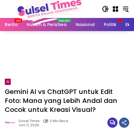
Langsung
ke
konten
Berita
Hukum & Peristiwa
Nasional
Politik
Eko
AI
Gemini AI vs ChatGPT untuk Edit
Foto: Mana yang Lebih Andal dan
Cocok untuk Kreasi Visual?
Sulsel Times
3 Min Baca
Juni 11, 2026