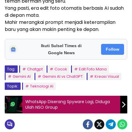
teman bermain yang seru.
Yang pasti, era edit foto otomatis berbasis AI sudah
di depan mata.
Mahir merangkai prompt menjadi keterampilan
baru yang akan makin penting ke depan.
Ikuti Sulsel Times di
Follow
Google News
Tag:
Chatgpt
Cocok
Edit Foto Mana
Gemini AI
Gemini AI vs ChatGPT
Kreasi Visual
Topik:
Teknologi AI
WhatsApp Diserang Spyware Lagi, Diduga
Ulah NSO Group