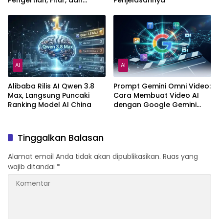
Pengertian, Fitur, dan
Penjelasannya
Pilihan Paket
AI
AI
Alibaba Rilis AI Qwen 3.8
Prompt Gemini Omni Video:
Max, Langsung Puncaki
Cara Membuat Video AI
Ranking Model AI China
dengan Google Gemini
Omni
Tinggalkan Balasan
Alamat email Anda tidak akan dipublikasikan.
Ruas yang
wajib ditandai
*