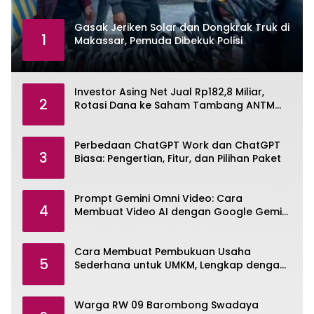
Gasak Jeriken Solar dan Dongkrak Truk di
1
Makassar, Pemuda Dibekuk Polisi
Investor Asing Net Jual Rp182,8 Miliar,
2
Rotasi Dana ke Saham Tambang ANTM
dan TINS
Perbedaan ChatGPT Work dan ChatGPT
3
Biasa: Pengertian, Fitur, dan Pilihan Paket
Prompt Gemini Omni Video: Cara
4
Membuat Video AI dengan Google Gemini
Omni
Cara Membuat Pembukuan Usaha
5
Sederhana untuk UMKM, Lengkap dengan
Contohnya
Warga RW 09 Barombong Swadaya