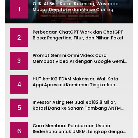
OJK: AI Bisa Kuras Rekening, Waspada
1
Modus Deepfake dan Voice Cloning
Perbedaan ChatGPT Work dan ChatGPT
2
Biasa: Pengertian, Fitur, dan Pilihan Paket
Prompt Gemini Omni Video: Cara
3
Membuat Video AI dengan Google Gemini
Omni
HUT ke-102 PDAM Makassar, Wali Kota
4
Appi Apresiasi Komitmen Tingkatkan
Pelayanan Air Bersih
Investor Asing Net Jual Rp182,8 Miliar,
5
Rotasi Dana ke Saham Tambang ANTM
dan TINS
Cara Membuat Pembukuan Usaha
6
Sederhana untuk UMKM, Lengkap dengan
Contohnya