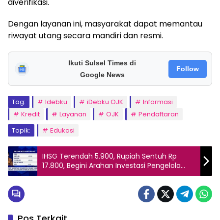
diverifikasi.
Dengan layanan ini, masyarakat dapat memantau
riwayat utang secara mandiri dan resmi.
Ikuti Sulsel Times di
Follow
Google News
Tag:
Idebku
iDebku OJK
Informasi
Kredit
Layanan
OJK
Pendaftaran
Topik:
Edukasi
IHSG Terendah 5.900, Rupiah Sentuh Rp
17.800, Begini Arahan Investasi Pengelola
Dana Jumbo
Pos Terkait