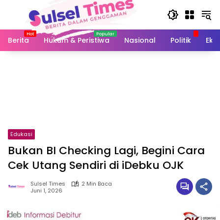
Langsung
ke
konten
Berita
Hukum & Peristiwa
Nasional
Politik
Eko
Edukasi
Bukan BI Checking Lagi, Begini Cara
Cek Utang Sendiri di iDebku OJK
Sulsel Times
2 Min Baca
Juni 1, 2026