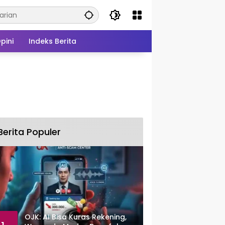
pini
Indeks Berita
Berita Populer
OJK: AI Bisa Kuras Rekening,