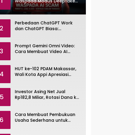
1
Waspada Modus Deepfake
dan Voice Cloning
Perbedaan ChatGPT Work
2
dan ChatGPT Biasa:
Pengertian, Fitur, dan Pilihan
Paket
Prompt Gemini Omni Video:
3
Cara Membuat Video AI
dengan Google Gemini Omni
HUT ke-102 PDAM Makassar,
4
Wali Kota Appi Apresiasi
Komitmen Tingkatkan
Pelayanan Air Bersih
Investor Asing Net Jual
5
Rp182,8 Miliar, Rotasi Dana ke
Saham Tambang ANTM dan
TINS
Cara Membuat Pembukuan
6
Usaha Sederhana untuk
UMKM, Lengkap dengan
Contohnya