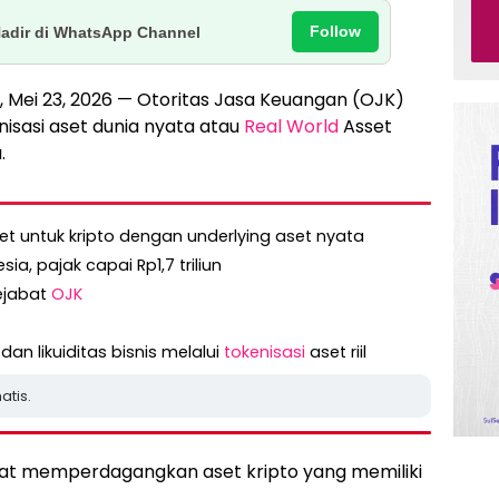
Follow
Hadir di WhatsApp Channel
u, Mei 23, 2026 — Otoritas Jasa Keuangan (OJK)
isasi aset dunia nyata atau
Real World
Asset
.
et untuk kripto dengan underlying aset nyata
sia, pajak capai Rp1,7 triliun
pejabat
OJK
an likuiditas bisnis melalui
tokenisasi
aset riil
atis.
t memperdagangkan aset kripto yang memiliki