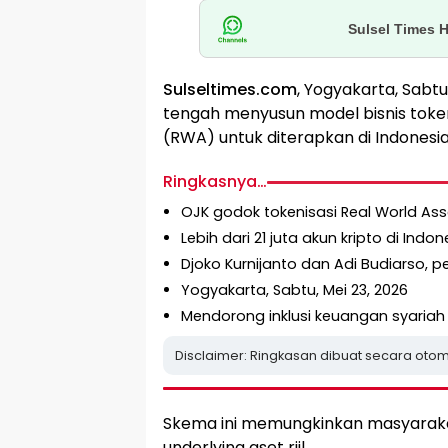
Sulsel Times 
Sulseltimes.com
, Yogyakarta, Sabt
tengah menyusun model bisnis token
(RWA) untuk diterapkan di Indonesia
Ringkasnya…
OJK godok tokenisasi Real World Ass
Lebih dari 21 juta akun kripto di Indone
Djoko Kurnijanto dan Adi Budiarso, 
Yogyakarta, Sabtu, Mei 23, 2026
Mendorong inklusi keuangan syariah d
Disclaimer: Ringkasan dibuat secara otom
Skema ini memungkinkan masyaraka
underlying aset riil.