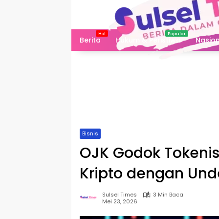
Langsung
ke
konten
Berita
Hukum & Peristiwa
Nasion
Bisnis
OJK Godok Tokenis
Kripto dengan Unde
Sulsel Times
3 Min Baca
Mei 23, 2026