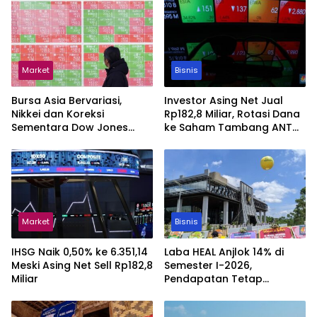
Market
Bisnis
Bursa Asia Bervariasi,
Investor Asing Net Jual
Nikkei dan Koreksi
Rp182,8 Miliar, Rotasi Dana
Sementara Dow Jones
ke Saham Tambang ANTM
Rekor Tinggi
dan TINS
Market
Bisnis
IHSG Naik 0,50% ke 6.351,14
Laba HEAL Anjlok 14% di
Meski Asing Net Sell Rp182,8
Semester I-2026,
Miliar
Pendapatan Tetap
Tumbuh