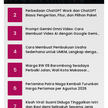
Perbedaan ChatGPT Work dan ChatGPT
2
Biasa: Pengertian, Fitur, dan Pilihan Paket
Prompt Gemini Omni Video: Cara
3
Membuat Video AI dengan Google Gemini
Omni
Cara Membuat Pembukuan Usaha
4
Sederhana untuk UMKM, Lengkap dengan
Contohnya
Warga RW 09 Barombong Swadaya
5
Perbaiki Jalan, Wali Kota Makassar
Diminta Turun Tangan
Pertamina Patra Niaga Kembali Turunkan
6
Harga Pertamax per Agustus 2026
Kisah Viral: Suami Diduga Tinggalkan Istri
7
dan Bayi demi Selingkuh Sesama Jenis