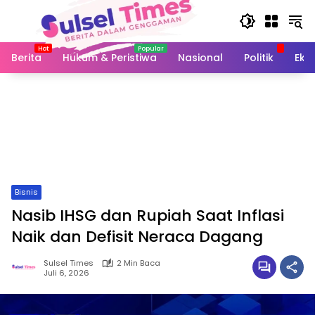
Langsung
ke
konten
Berita
Hukum & Peristiwa
Nasional
Politik
Eko
Bisnis
Nasib IHSG dan Rupiah Saat Inflasi
Naik dan Defisit Neraca Dagang
Sulsel Times
2 Min Baca
Juli 6, 2026