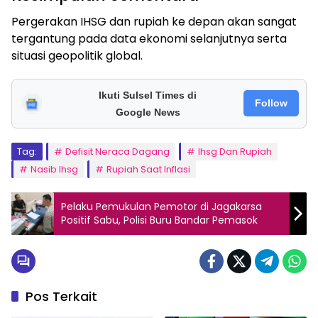
Pergerakan IHSG dan rupiah ke depan akan sangat
tergantung pada data ekonomi selanjutnya serta
situasi geopolitik global.
Ikuti Sulsel Times di
Follow
Google News
Tag:
Defisit Neraca Dagang
Ihsg Dan Rupiah
Nasib Ihsg
Rupiah Saat Inflasi
Pelaku Pemukulan Pemotor di Jagakarsa
Positif Sabu, Polisi Buru Bandar Pemasok
Pos Terkait