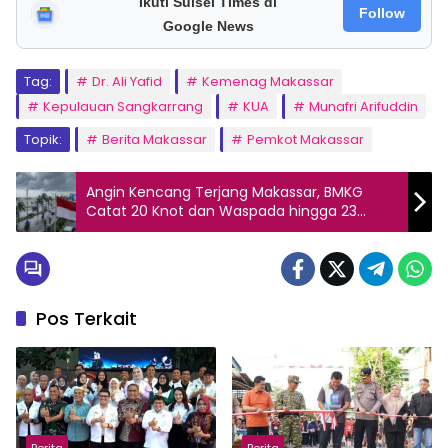
Ikuti Sulsel Times di
Follow
Google News
Tag:
Dr. Ali Yafid
Kemenag Makassar
Kepulauan Sangkarrang
KUA
Munafri Arifuddin
Topik:
Berita Makassar
Pemkot Makassar
Angin Kencang Terjang Makassar, BMKG
Catat 20 Knot dan Waspada hingga 23
Januari
Pos Terkait