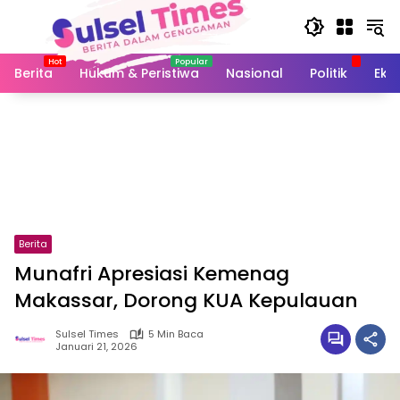
Langsung
ke
konten
Berita
Hukum & Peristiwa
Nasional
Politik
Eko
Berita
Munafri Apresiasi Kemenag
Makassar, Dorong KUA Kepulauan
Sulsel Times
5 Min Baca
Januari 21, 2026