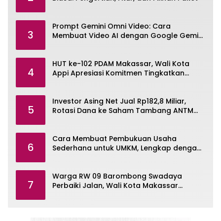
Prompt Gemini Omni Video: Cara
3
Membuat Video AI dengan Google Gemini
Omni
HUT ke-102 PDAM Makassar, Wali Kota
4
Appi Apresiasi Komitmen Tingkatkan
Pelayanan Air Bersih
Investor Asing Net Jual Rp182,8 Miliar,
5
Rotasi Dana ke Saham Tambang ANTM
dan TINS
Cara Membuat Pembukuan Usaha
6
Sederhana untuk UMKM, Lengkap dengan
Contohnya
Warga RW 09 Barombong Swadaya
7
Perbaiki Jalan, Wali Kota Makassar
Diminta Turun Tangan