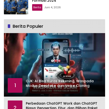
Formasi 2024
Berita
Juni 4, 2026
Berita Populer
OJK: AI Bisa Kuras Rekening, Waspada
1
Modus Deepfake dan Voice Cloning
Perbedaan ChatGPT Work dan ChatGPT
2
Biasa: Pengertian, Fitur, dan Pilihan Paket