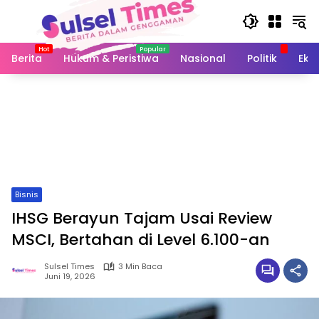
Langsung
ke
konten
Berita
Hukum & Peristiwa
Nasional
Politik
Eko
Bisnis
IHSG Berayun Tajam Usai Review
MSCI, Bertahan di Level 6.100-an
Sulsel Times
3 Min Baca
Juni 19, 2026