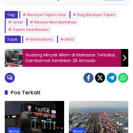
Tag:
Berayun Tajam Usai
Ihsg Berayun Tajam
Level
Review Msci Bertahan
Tajam Usai Review
Topik:
Berita Bisnis
IHSG
Gudang Minyak Nilam di Makassar Terbakar,
Damkarmat Kerahkan 28 Armada
Pos Terkait
Bisnis
Bisnis