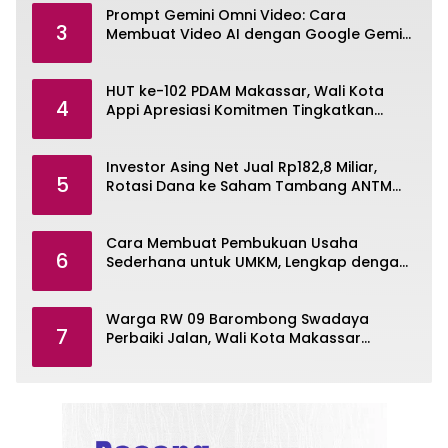
Prompt Gemini Omni Video: Cara
3
Membuat Video AI dengan Google Gemini
Omni
HUT ke-102 PDAM Makassar, Wali Kota
4
Appi Apresiasi Komitmen Tingkatkan
Pelayanan Air Bersih
Investor Asing Net Jual Rp182,8 Miliar,
5
Rotasi Dana ke Saham Tambang ANTM
dan TINS
Cara Membuat Pembukuan Usaha
6
Sederhana untuk UMKM, Lengkap dengan
Contohnya
Warga RW 09 Barombong Swadaya
7
Perbaiki Jalan, Wali Kota Makassar
Diminta Turun Tangan