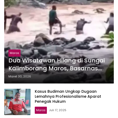
Maros
Dua Wisatawan Hilang di Sungai
Kalimborang Maros, Basarnas
Makassar Turunkan Tim SAR
Maret 30, 2026
Kasus Budiman Ungkap Dugaan
Lemahnya Profesionalisme Aparat
Penegak Hukum
Maros
Juli 17, 2025