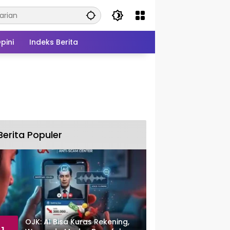
pini
Indeks Berita
Berita Populer
OJK: AI Bisa Kuras Rekening,