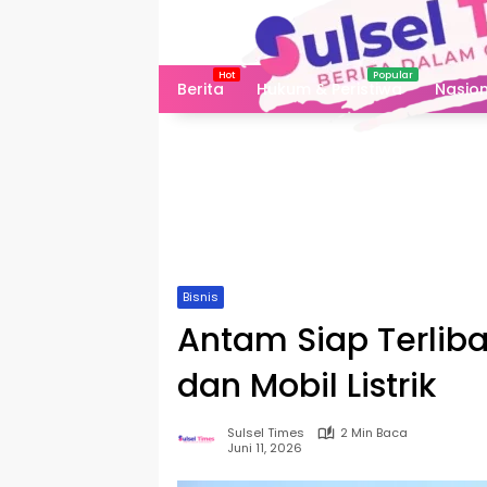
Langsung
ke
konten
Berita
Hukum & Peristiwa
Nasion
Bisnis
Antam Siap Terlibat 
dan Mobil Listrik
Sulsel Times
2 Min Baca
Juni 11, 2026