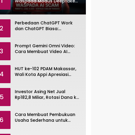
1
Waspada Modus Deepfake
dan Voice Cloning
Perbedaan ChatGPT Work
2
dan ChatGPT Biasa:
Pengertian, Fitur, dan Pilihan
Paket
Prompt Gemini Omni Video:
3
Cara Membuat Video AI
dengan Google Gemini Omni
HUT ke-102 PDAM Makassar,
4
Wali Kota Appi Apresiasi
Komitmen Tingkatkan
Pelayanan Air Bersih
Investor Asing Net Jual
5
Rp182,8 Miliar, Rotasi Dana ke
Saham Tambang ANTM dan
TINS
Cara Membuat Pembukuan
6
Usaha Sederhana untuk
UMKM, Lengkap dengan
Contohnya