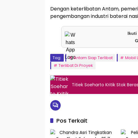
Dengan keterlibatan Antam, pemerinta
pengembangan industri baterai nasi
Ikuti
G
Tag:
Antam Siap Terlibat
Mobil L
Terlibat Di Proyek
Titiek Soeharto Kritik Stok Be
Pos Terkait