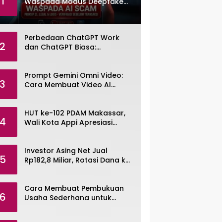
1
Waspada Modus Deepfake
dan Voice Cloning
Perbedaan ChatGPT Work
2
dan ChatGPT Biasa:
Pengertian, Fitur, dan Pilihan
Paket
Prompt Gemini Omni Video:
3
Cara Membuat Video AI
dengan Google Gemini Omni
HUT ke-102 PDAM Makassar,
4
Wali Kota Appi Apresiasi
Komitmen Tingkatkan
Pelayanan Air Bersih
Investor Asing Net Jual
5
Rp182,8 Miliar, Rotasi Dana ke
Saham Tambang ANTM dan
TINS
Cara Membuat Pembukuan
6
Usaha Sederhana untuk
UMKM, Lengkap dengan
Contohnya