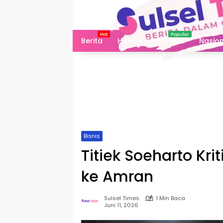
Langsung
ke
konten
Berita
Hukum & Peristiwa
Nasion
Bisnis
Titiek Soeharto Kri
ke Amran
Sulsel Times
1 Min Baca
Juni 11, 2026