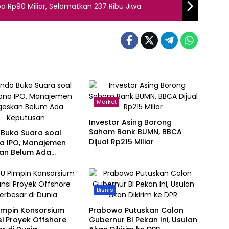
a Rp90 Miliar, Selamatkan 237 Ribu Jiwa
Market
Investor Asing Borong
Saham Bank BUMN, BBCA
 Buka Suara soal
Dijual Rp215 Miliar
a IPO, Manajemen
an Belum Ada
san
Bisnis
impin Konsorsium
Prabowo Putuskan Calon
i Proyek Offshore
Gubernur BI Pekan Ini, Usulan