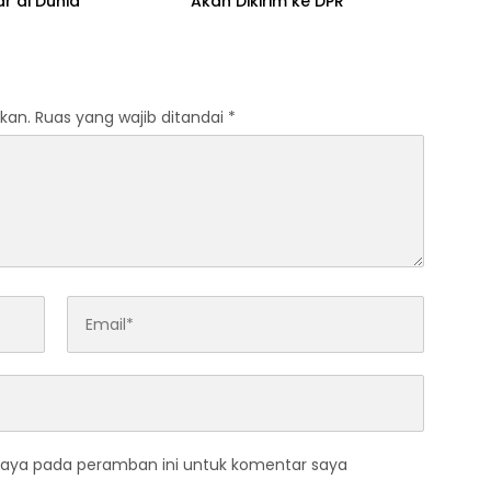
r di Dunia
Akan Dikirim ke DPR
kan.
Ruas yang wajib ditandai
*
saya pada peramban ini untuk komentar saya