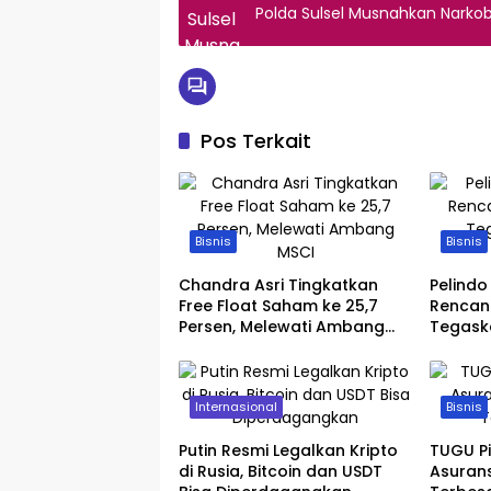
Polda Sulsel Musnahkan Narkob
Pos Terkait
Bisnis
Bisnis
Chandra Asri Tingkatkan
Pelindo
Free Float Saham ke 25,7
Rencan
Persen, Melewati Ambang
Tegask
MSCI
Keputu
Internasional
Bisnis
Putin Resmi Legalkan Kripto
TUGU P
di Rusia, Bitcoin dan USDT
Asurans