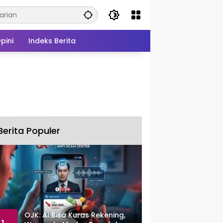
pini
Indeks Berita
Berita Populer
OJK: AI Bisa Kuras Rekening,