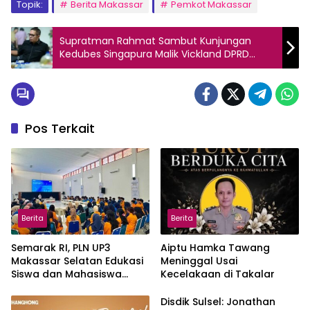
Topik:
Berita Makassar
Pemkot Makassar
Supratman Rahmat Sambut Kunjungan
Kedubes Singapura Malik Vickland DPRD
Makassar
Pos Terkait
Berita
Berita
Semarak RI, PLN UP3
Aiptu Hamka Tawang
Makassar Selatan Edukasi
Meninggal Usai
Siswa dan Mahasiswa
Kecelakaan di Takalar
Magang soal K3
Disdik Sulsel: Jonathan