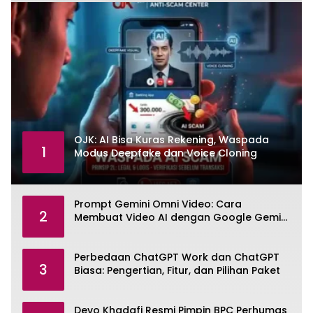
OJK: AI Bisa Kuras Rekening, Waspada
1
Modus Deepfake dan Voice Cloning
Prompt Gemini Omni Video: Cara
2
Membuat Video AI dengan Google Gemini
Omni
Perbedaan ChatGPT Work dan ChatGPT
3
Biasa: Pengertian, Fitur, dan Pilihan Paket
Devo Khadafi Resmi Pimpin BPC Perhumas