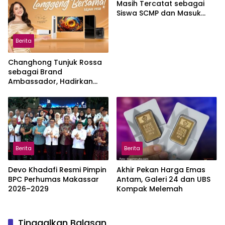
Masih Tercatat sebagai
Siswa SCMP dan Masuk
Daftar Pemanggilan MPLS
Berita
Changhong Tunjuk Rossa
sebagai Brand
Ambassador, Hadirkan
Garansi hingga 25 Tahun
Berita
Berita
Devo Khadafi Resmi Pimpin
Akhir Pekan Harga Emas
BPC Perhumas Makassar
Antam, Galeri 24 dan UBS
2026–2029
Kompak Melemah
Tinggalkan Balasan