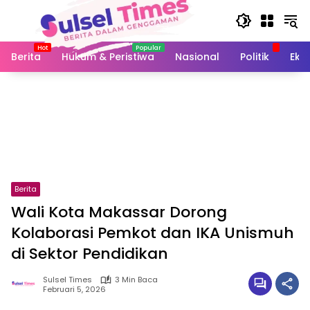
Langsung
ke
konten
Berita
Hukum & Peristiwa
Nasional
Politik
Eko
Berita
Wali Kota Makassar Dorong
Kolaborasi Pemkot dan IKA Unismuh
di Sektor Pendidikan
Sulsel Times
3 Min Baca
Februari 5, 2026