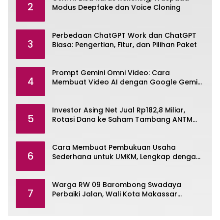
2
Modus Deepfake dan Voice Cloning
Perbedaan ChatGPT Work dan ChatGPT
3
Biasa: Pengertian, Fitur, dan Pilihan Paket
Prompt Gemini Omni Video: Cara
4
Membuat Video AI dengan Google Gemini
Omni
Investor Asing Net Jual Rp182,8 Miliar,
5
Rotasi Dana ke Saham Tambang ANTM
dan TINS
Cara Membuat Pembukuan Usaha
6
Sederhana untuk UMKM, Lengkap dengan
Contohnya
Warga RW 09 Barombong Swadaya
7
Perbaiki Jalan, Wali Kota Makassar
Diminta Turun Tangan