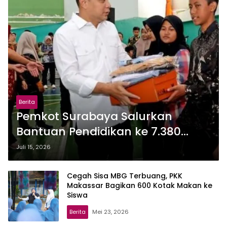
Berita
Pemkot Surabaya Salurkan
Bantuan Pendidikan ke 7.380
Siswa dari Keluarga Miskin
Juli 15, 2026
Cegah Sisa MBG Terbuang, PKK
Makassar Bagikan 600 Kotak Makan ke
Siswa
Berita
Mei 23, 2026