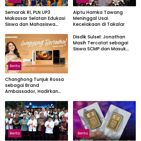
Semarak RI, PLN UP3
Aiptu Hamka Tawang
Makassar Selatan Edukasi
Meninggal Usai
Siswa dan Mahasiswa
Kecelakaan di Takalar
Magang soal K3
Disdik Sulsel: Jonathan
Masih Tercatat sebagai
Siswa SCMP dan Masuk
Daftar Pemanggilan MPLS
Berita
Changhong Tunjuk Rossa
sebagai Brand
Ambassador, Hadirkan
Garansi hingga 25 Tahun
Berita
Berita