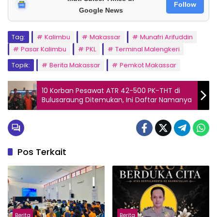
Follow
Google News
Tag:
Kalimbu
Makassar
Munafri Arifuddin
Pasar Kalimbu
PKL
Terminal Malengkeri
Topik:
Berita Makassar
Pemkot Makassar
10 Korban Pesawat ATR 42-500 PK-THT di
Bulusaraung Ditemukan, Ini Daftar Namanya
Pos Terkait
Berita
Berita