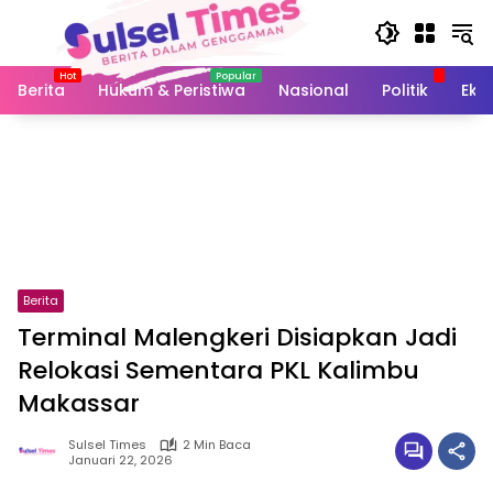
Langsung
ke
konten
Berita
Hukum & Peristiwa
Nasional
Politik
Eko
Berita
Terminal Malengkeri Disiapkan Jadi
Relokasi Sementara PKL Kalimbu
Makassar
Sulsel Times
2 Min Baca
Januari 22, 2026