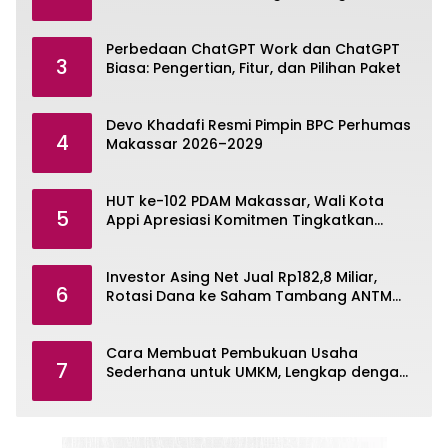
Omni
Perbedaan ChatGPT Work dan ChatGPT
3
Biasa: Pengertian, Fitur, dan Pilihan Paket
Devo Khadafi Resmi Pimpin BPC Perhumas
4
Makassar 2026–2029
HUT ke-102 PDAM Makassar, Wali Kota
5
Appi Apresiasi Komitmen Tingkatkan
Pelayanan Air Bersih
Investor Asing Net Jual Rp182,8 Miliar,
6
Rotasi Dana ke Saham Tambang ANTM
dan TINS
Cara Membuat Pembukuan Usaha
7
Sederhana untuk UMKM, Lengkap dengan
Contohnya