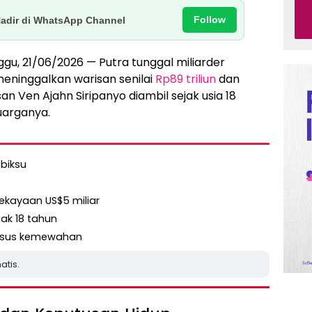
Follow
Hadir di WhatsApp Channel
ggu, 21/06/2026 — Putra tunggal miliarder
eninggalkan warisan senilai
Rp89 triliun
dan
n Ven Ajahn Siripanyo diambil sejak usia 18
uarganya.
 biksu
ekayaan US$5 miliar
jak 18 tahun
versus kemewahan
atis.