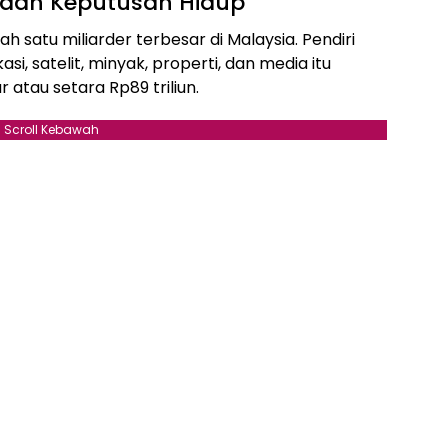
 dan Keputusan Hidup
h satu miliarder terbesar di Malaysia. Pendiri
asi, satelit, minyak, properti, dan media itu
 atau setara Rp89 triliun.
Scroll Kebawah