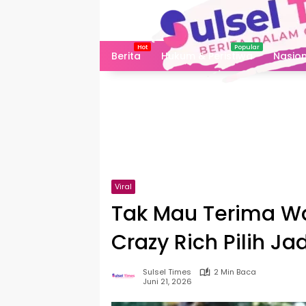
Langsung
ke
konten
Berita
Hukum & Peristiwa
Nasion
Viral
Tak Mau Terima War
Crazy Rich Pilih Jad
Sulsel Times
2 Min Baca
Juni 21, 2026