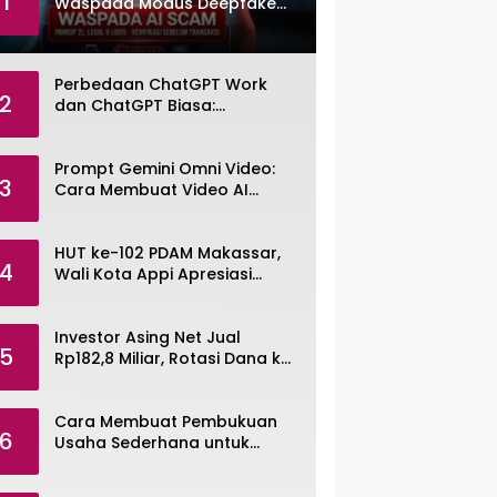
1
Waspada Modus Deepfake
dan Voice Cloning
Perbedaan ChatGPT Work
2
dan ChatGPT Biasa:
Pengertian, Fitur, dan Pilihan
Paket
Prompt Gemini Omni Video:
3
Cara Membuat Video AI
dengan Google Gemini Omni
HUT ke-102 PDAM Makassar,
4
Wali Kota Appi Apresiasi
Komitmen Tingkatkan
Pelayanan Air Bersih
Investor Asing Net Jual
5
Rp182,8 Miliar, Rotasi Dana ke
Saham Tambang ANTM dan
TINS
Cara Membuat Pembukuan
6
Usaha Sederhana untuk
UMKM, Lengkap dengan
Contohnya