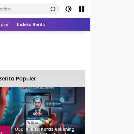
pini
Indeks Berita
Berita Populer
OJK: AI Bisa Kuras Rekening,