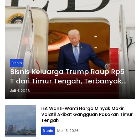
Bisnis
Bisnis Keluarga Trump Raup Rp5
T dari Timur Tengah, Terbanyak
Kripto
Juli 4, 2026
IEA Wanti-Wanti Harga Minyak Makin
Volatil Akibat Gangguan Pasokan Timur
Tengah
Bisnis
Mei 15, 2026