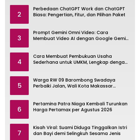
Perbedaan ChatGPT Work dan ChatGPT
2
Biasa: Pengertian, Fitur, dan Pilihan Paket
Prompt Gemini Omni Video: Cara
3
Membuat Video AI dengan Google Gemini
Omni
Cara Membuat Pembukuan Usaha
4
Sederhana untuk UMKM, Lengkap dengan
Contohnya
Warga RW 09 Barombong Swadaya
5
Perbaiki Jalan, Wali Kota Makassar
Diminta Turun Tangan
Pertamina Patra Niaga Kembali Turunkan
6
Harga Pertamax per Agustus 2026
Kisah Viral: Suami Diduga Tinggalkan Istri
7
dan Bayi demi Selingkuh Sesama Jenis