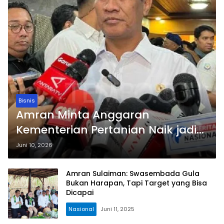
Bisnis
Amran Minta Anggaran
Kementerian Pertanian Naik jadi
Rp 45 T
Juni 10, 2026
Amran Sulaiman: Swasembada Gula
Bukan Harapan, Tapi Target yang Bisa
Dicapai
Nasional
Juni 11, 2025