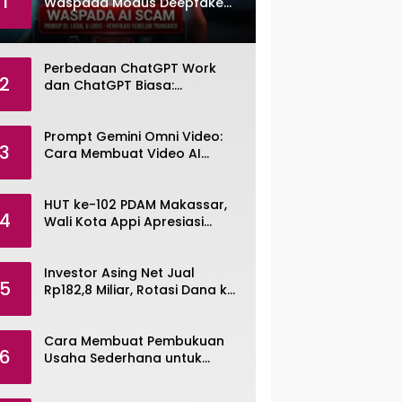
1
Waspada Modus Deepfake
dan Voice Cloning
Perbedaan ChatGPT Work
2
dan ChatGPT Biasa:
Pengertian, Fitur, dan Pilihan
Paket
Prompt Gemini Omni Video:
3
Cara Membuat Video AI
dengan Google Gemini Omni
HUT ke-102 PDAM Makassar,
4
Wali Kota Appi Apresiasi
Komitmen Tingkatkan
Pelayanan Air Bersih
Investor Asing Net Jual
5
Rp182,8 Miliar, Rotasi Dana ke
Saham Tambang ANTM dan
TINS
Cara Membuat Pembukuan
6
Usaha Sederhana untuk
UMKM, Lengkap dengan
Contohnya