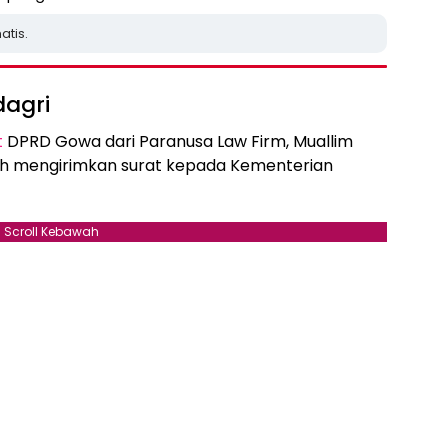
atis.
dagri
t
DPRD Gowa dari Paranusa Law Firm, Muallim
ah mengirimkan surat kepada Kementerian
Scroll Kebawah