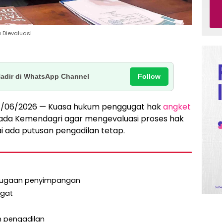
 Dievaluasi
Follow
Hadir di WhatsApp Channel
 17/06/2026 — Kuasa hukum penggugat hak
angket
da Kemendagri agar mengevaluasi proses hak
i ada putusan pengadilan tetap.
t dugaan penyimpangan
ugat
n pengadilan