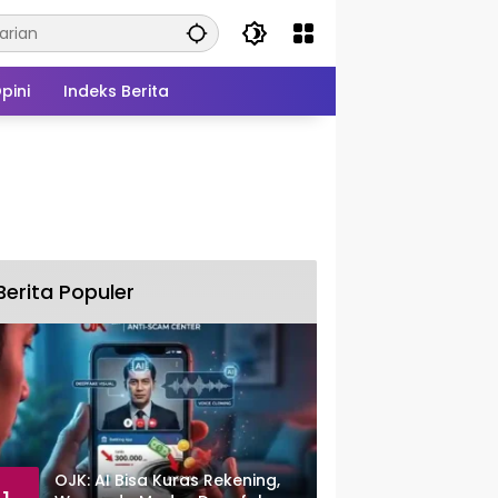
pini
Indeks Berita
Berita Populer
OJK: AI Bisa Kuras Rekening,