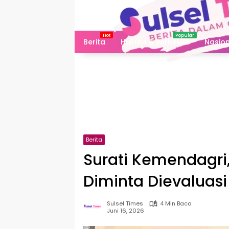
Langsung
ke
konten
Berita
Hukum & Peristiwa
Nasion
Berita
Surati Kemendagri
Diminta Dievaluasi
Sulsel Times
4 Min Baca
Juni 16, 2026