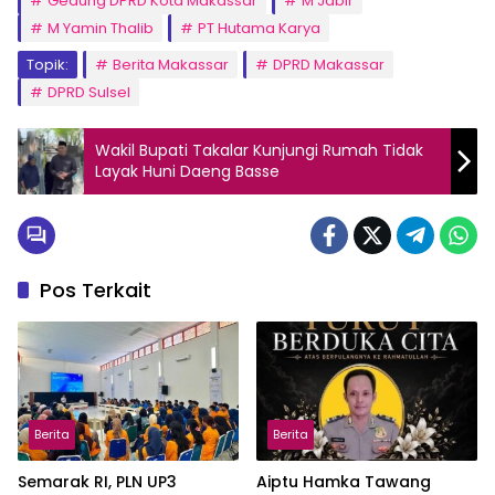
Gedung DPRD Kota Makassar
M Jabir
M Yamin Thalib
PT Hutama Karya
Topik:
Berita Makassar
DPRD Makassar
DPRD Sulsel
Wakil Bupati Takalar Kunjungi Rumah Tidak
Layak Huni Daeng Basse
Pos Terkait
Berita
Berita
Semarak RI, PLN UP3
Aiptu Hamka Tawang