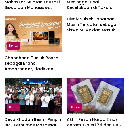
Makassar Selatan Edukasi
Meninggal Usai
Siswa dan Mahasiswa
Kecelakaan di Takalar
Magang soal K3
Disdik Sulsel: Jonathan
Masih Tercatat sebagai
Siswa SCMP dan Masuk
Daftar Pemanggilan MPLS
Berita
Changhong Tunjuk Rossa
sebagai Brand
Ambassador, Hadirkan
Garansi hingga 25 Tahun
Berita
Berita
Devo Khadafi Resmi Pimpin
Akhir Pekan Harga Emas
BPC Perhumas Makassar
Antam, Galeri 24 dan UBS