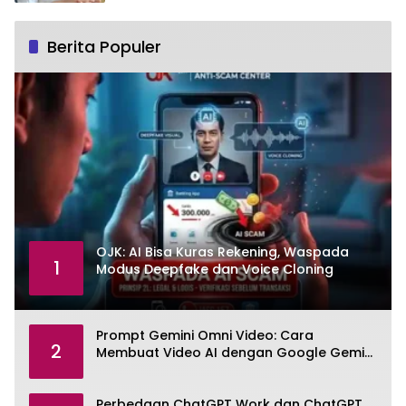
Berita Populer
OJK: AI Bisa Kuras Rekening, Waspada
1
Modus Deepfake dan Voice Cloning
Prompt Gemini Omni Video: Cara
2
Membuat Video AI dengan Google Gemini
Omni
Perbedaan ChatGPT Work dan ChatGPT