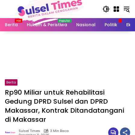
Langsung
ke
konten
Berita
Hukum & Peristiwa
Nasional
Politik
Eko
Berita
Rp90 Miliar untuk Rehabilitasi
Gedung DPRD Sulsel dan DPRD
Makassar, Kontrak Ditandatangani
di Makassar
Sulsel Times
3 Min Baca
Desember 11, 2025