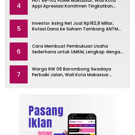
HUT ke-102 PDAM Makassar, Wali Kota
4
Appi Apresiasi Komitmen Tingkatkan
Pelayanan Air Bersih
Investor Asing Net Jual Rp182,8 Miliar,
5
Rotasi Dana ke Saham Tambang ANTM
dan TINS
Cara Membuat Pembukuan Usaha
6
Sederhana untuk UMKM, Lengkap dengan
Contohnya
Warga RW 09 Barombong Swadaya
7
Perbaiki Jalan, Wali Kota Makassar
Diminta Turun Tangan