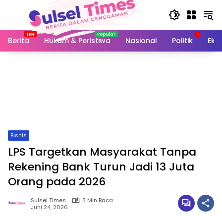
Langsung
ke
konten
Berita
Hukum & Peristiwa
Nasional
Politik
Eko
Bisnis
LPS Targetkan Masyarakat Tanpa
Rekening Bank Turun Jadi 13 Juta
Orang pada 2026
Sulsel Times
3 Min Baca
Juni 24, 2026