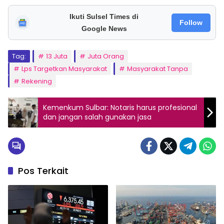
Ikuti Sulsel Times di
Follow
Google News
Tag:
13 Juta
Juta Orang
Lps Targetkan Masyarakat
Masyarakat Tanpa
Rekening
Kemenkum Sulbar: Notaris harus profesional
dan jangan salah gunakan jasa
Pos Terkait