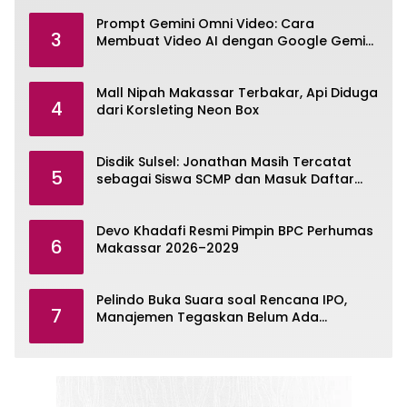
Prompt Gemini Omni Video: Cara
3
Membuat Video AI dengan Google Gemini
Omni
Mall Nipah Makassar Terbakar, Api Diduga
4
dari Korsleting Neon Box
Disdik Sulsel: Jonathan Masih Tercatat
5
sebagai Siswa SCMP dan Masuk Daftar
Pemanggilan MPLS
Devo Khadafi Resmi Pimpin BPC Perhumas
6
Makassar 2026–2029
Pelindo Buka Suara soal Rencana IPO,
7
Manajemen Tegaskan Belum Ada
Keputusan