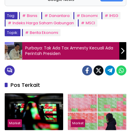
Tag:
Bisnis
Danantara
Ekonomi
IHSG
Indeks Harga Saham Gabungan
MSCI
Topik:
Berita Ekonomi
Purbaya: Tak Ada Tax Amnesty Kecuali Ada
Perintah Presiden
Pos Terkait
Market
Market