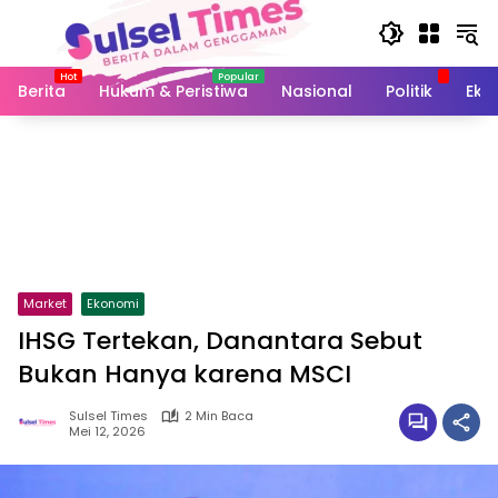
Langsung
ke
konten
Berita
Hukum & Peristiwa
Nasional
Politik
Eko
Market
Ekonomi
IHSG Tertekan, Danantara Sebut
Bukan Hanya karena MSCI
Sulsel Times
2 Min Baca
Mei 12, 2026