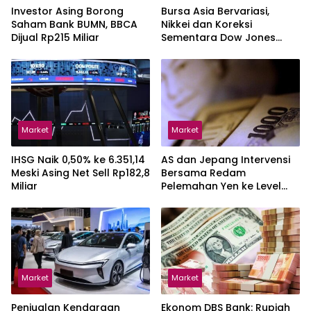
Investor Asing Borong
Bursa Asia Bervariasi,
Saham Bank BUMN, BBCA
Nikkei dan Koreksi
Dijual Rp215 Miliar
Sementara Dow Jones
Rekor Tinggi
Market
Market
IHSG Naik 0,50% ke 6.351,14
AS dan Jepang Intervensi
Meski Asing Net Sell Rp182,8
Bersama Redam
Miliar
Pelemahan Yen ke Level
Terendah 1986
Market
Market
Penjualan Kendaraan
Ekonom DBS Bank: Rupiah