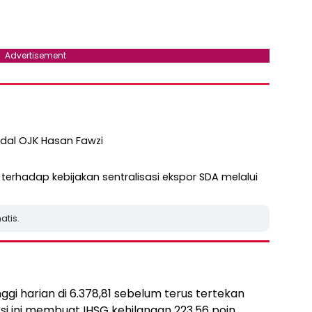
Advertisement
dal OJK Hasan Fawzi
 terhadap kebijakan sentralisasi ekspor SDA melalui
atis.
gi harian di 6.378,81 sebelum terus tertekan
ksi ini membuat IHSG kehilangan 223,56 poin