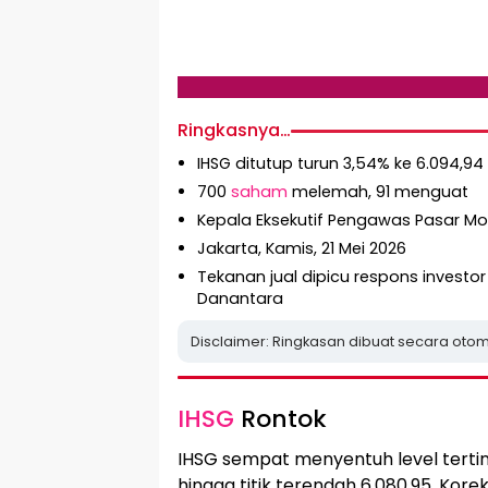
Ringkasnya…
IHSG ditutup turun 3,54% ke 6.094,94
700
saham
melemah, 91 menguat
Kepala Eksekutif Pengawas Pasar Mo
Jakarta, Kamis, 21 Mei 2026
Tekanan jual dipicu respons investor
Danantara
Disclaimer: Ringkasan dibuat secara otom
IHSG
Rontok
IHSG sempat menyentuh level terting
hingga titik terendah 6.080,95. Kore