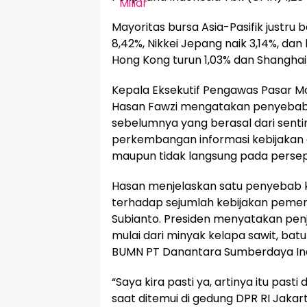
Mayoritas bursa Asia-Pasifik justru
8,42%, Nikkei Jepang naik 3,14%, dan
Hong Kong turun 1,03% dan Shangha
Kepala Eksekutif Pengawas Pasar Mo
Hasan Fawzi mengatakan penyebab 
sebelumnya yang berasal dari sent
perkembangan informasi kebijakan 
maupun tidak langsung pada perseps
Hasan menjelaskan satu penyebab ko
terhadap sejumlah kebijakan peme
Subianto. Presiden menyatakan penj
mulai dari minyak kelapa sawit, batu 
BUMN PT Danantara Sumberdaya Ind
“Saya kira pasti ya, artinya itu pas
saat ditemui di gedung DPR RI Jakarta