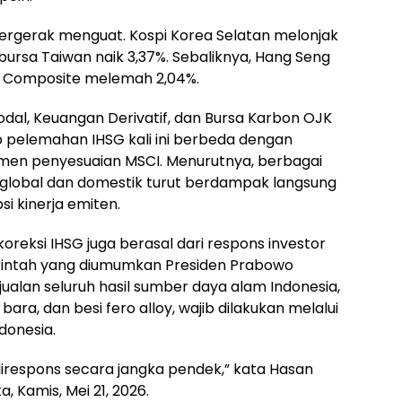
 bergerak menguat. Kospi Korea Selatan melonjak
 bursa Taiwan naik 3,37%. Sebaliknya, Hang Seng
i Composite melemah 2,04%.
dal, Keuangan Derivatif, dan Bursa Karbon OJK
pelemahan IHSG kali ini berbeda dengan
imen penyesuaian MSCI. Menurutnya, berbagai
global dan domestik turut berdampak langsung
i kinerja emiten.
reksi IHSG juga berasal dari respons investor
rintah yang diumumkan Presiden Prabowo
ualan seluruh hasil sumber daya alam Indonesia,
bara, dan besi fero alloy, wajib dilakukan melalui
onesia.
ti direspons secara jangka pendek,” kata Hasan
, Kamis, Mei 21, 2026.