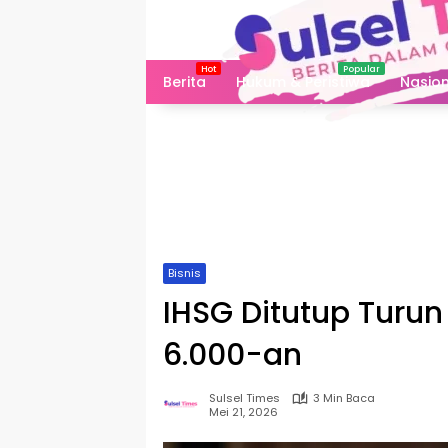
Langsung
ke
konten
Berita
Hukum & Peristiwa
Nasion
Bisnis
IHSG Ditutup Turun
6.000-an
Sulsel Times
3 Min Baca
Mei 21, 2026