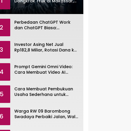
1
Dongkrak Truk di Makassar,
Pemuda Dibekuk Polisi
Perbedaan ChatGPT Work
2
dan ChatGPT Biasa:
Pengertian, Fitur, dan Pilihan
Paket
Investor Asing Net Jual
3
Rp182,8 Miliar, Rotasi Dana ke
Saham Tambang ANTM dan
TINS
Prompt Gemini Omni Video:
4
Cara Membuat Video AI
dengan Google Gemini Omni
Cara Membuat Pembukuan
5
Usaha Sederhana untuk
UMKM, Lengkap dengan
Contohnya
Warga RW 09 Barombong
6
Swadaya Perbaiki Jalan, Wali
Kota Makassar Diminta Turun
Tangan