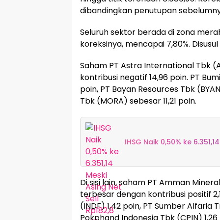
dibandingkan penutupan sebelumnya 
Seluruh sektor berada di zona merah
koreksinya, mencapai 7,80%. Disusul
Saham PT Astra International Tbk (
kontribusi negatif 14,96 poin. PT B
poin, PT Bayan Resources Tbk (BYAN)
Tbk (MORA) sebesar 11,21 poin.
IHSG Naik 0,50% ke 6.351,14
Di sisi lain, saham PT Amman Miner
terbesar dengan kontribusi positif 2
(INDF) 1,42 poin, PT Sumber Alfaria 
Pokphand Indonesia Tbk (CPIN) 1,26 