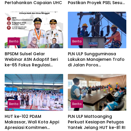
Pertahankan Capaian UHC
Pastikan Proyek PSEL Sesuai
Regulasi
Berita
Berita
BPSDM Sulsel Gelar
PLN ULP Sungguminasa
Webinar ASN Adaptif Seri
Lakukan Manajemen Trafo
ke-65 Fokus Regulasi
di Jalan Poros
Emosi, Diikuti 3.767 Peserta
Pattallassang Jelang HUT
ke-81 RI
Berita
Berita
HUT ke-102 PDAM
PLN ULP Mattoanging
Makassar, Wali Kota Appi
Perkuat Kesiapan Petugas
Apresiasi Komitmen
Yantek Jelang HUT ke-81 RI