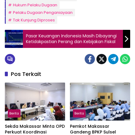
Hukum Pelaku Dugaan
Pelaku Dugaan Penganiayaan
Tak Kunjung Diproses
Pasar Keuangan Indonesia Masih Dibayangi
Ketidakpastian Perang dan Kebijakan Fiskal
Pos Terkait
Berita
Berita
Sekda Makassar Minta OPD
Pemkot Makassar
Perkuat Koordinasi
Gandeng BPKP Sulsel