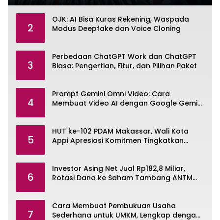
OJK: AI Bisa Kuras Rekening, Waspada
2
Modus Deepfake dan Voice Cloning
Perbedaan ChatGPT Work dan ChatGPT
3
Biasa: Pengertian, Fitur, dan Pilihan Paket
Prompt Gemini Omni Video: Cara
4
Membuat Video AI dengan Google Gemini
Omni
HUT ke-102 PDAM Makassar, Wali Kota
5
Appi Apresiasi Komitmen Tingkatkan
Pelayanan Air Bersih
Investor Asing Net Jual Rp182,8 Miliar,
6
Rotasi Dana ke Saham Tambang ANTM
dan TINS
Cara Membuat Pembukuan Usaha
7
Sederhana untuk UMKM, Lengkap dengan