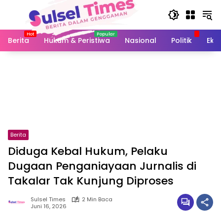
Langsung
ke
konten
Berita
Hukum & Peristiwa
Nasional
Politik
Eko
Berita
Diduga Kebal Hukum, Pelaku
Dugaan Penganiayaan Jurnalis di
Takalar Tak Kunjung Diproses
Sulsel Times
2 Min Baca
Juni 16, 2026