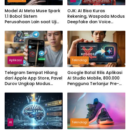
Model AI Meta Muse Spark
OJK: AI Bisa Kuras
1.1 Bobol Sistem
Rekening, Waspada Modus
Perusahaan Lain saat Uji
Deepfake dan Voice
Keamanan
Cloning
Aplikasi
Teknologi
Telegram Sempat Hilang
Google Batal Rilis Aplikasi
dari Apple App Store, Pavel
AI Studio Mobile, 800.000
Durov Ungkap Modus
Pengguna Terlanjur Pre-
Pemerasan Digital
Order
AI
Teknologi