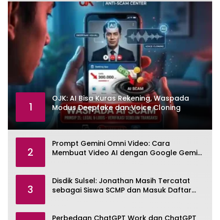
OJK: AI Bisa Kuras Rekening, Waspada
1
Modus Deepfake dan Voice Cloning
Prompt Gemini Omni Video: Cara
2
Membuat Video AI dengan Google Gemini
Omni
Disdik Sulsel: Jonathan Masih Tercatat
3
sebagai Siswa SCMP dan Masuk Daftar
Pemanggilan MPLS
Perbedaan ChatGPT Work dan ChatGPT