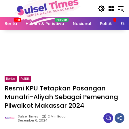
Langsung
ke
konten
Berita
Hukum & Peristiwa
Nasional
Politik
Eko
Berita
Politik
Resmi KPU Tetapkan Pasangan
Munafri-Aliyah Sebagai Pemenang
Pilwalkot Makassar 2024
Sulsel Times
2 Min Baca
Desember 6, 2024