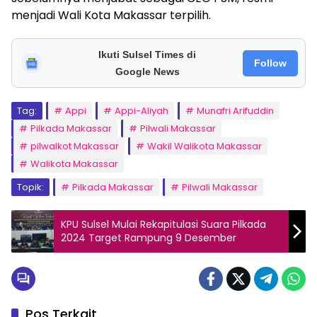
menjadi Wali Kota Makassar terpilih.
Ikuti Sulsel Times di
Follow
Google News
Tag:
Appi
Appi-Aliyah
Munafri Arifuddin
Pilkada Makassar
Pilwali Makassar
pilwalkot Makassar
Wakil Walikota Makassar
Walikota Makassar
Topik:
Pilkada Makassar
Pilwali Makassar
KPU Sulsel Mulai Rekapitulasi Suara Pilkada
2024 Target Rampung 9 Desember
Pos Terkait