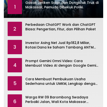
Gasak Jeriken Solar dan Dongkrak Truk di
1
Makassar, Pemuda Dibekuk Polisi
Perbedaan ChatGPT Work dan ChatGPT
2
Biasa: Pengertian, Fitur, dan Pilihan Paket
Investor Asing Net Jual Rp182,8 Miliar,
3
Rotasi Dana ke Saham Tambang ANTM
dan TINS
Prompt Gemini Omni Video: Cara
4
Membuat Video AI dengan Google Gemini
Omni
Cara Membuat Pembukuan Usaha
5
Sederhana untuk UMKM, Lengkap dengan
Contohnya
Warga RW 09 Barombong Swadaya
6
Perbaiki Jalan, Wali Kota Makassar
Diminta Turun Tangan