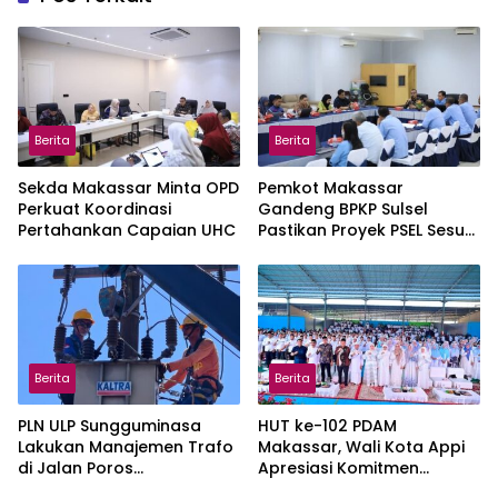
Berita
Berita
Sekda Makassar Minta OPD
Pemkot Makassar
Perkuat Koordinasi
Gandeng BPKP Sulsel
Pertahankan Capaian UHC
Pastikan Proyek PSEL Sesuai
Regulasi
Berita
Berita
PLN ULP Sungguminasa
HUT ke-102 PDAM
Lakukan Manajemen Trafo
Makassar, Wali Kota Appi
di Jalan Poros
Apresiasi Komitmen
Pattallassang Jelang HUT
Tingkatkan Pelayanan Air