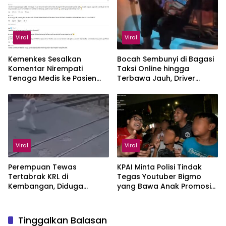
Viral
Viral
Kemenkes Sesalkan
Bocah Sembunyi di Bagasi
Komentar Nirempati
Taksi Online hingga
Tenaga Medis ke Pasien
Terbawa Jauh, Driver
BPJS
Kaget
Viral
Viral
Perempuan Tewas
KPAI Minta Polisi Tindak
Tertabrak KRL di
Tegas Youtuber Bigmo
Kembangan, Diduga
yang Bawa Anak Promosi
karena Pakai Headset
Vape
Tinggalkan Balasan