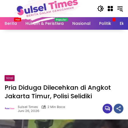
Langsung
ke
konten
Berita
Hukum & Peristiwa
Nasional
Politik
Eko
Viral
Pria Diduga Dilecehkan di Angkot
Jakarta Timur, Polisi Selidiki
Sulsel Times
2 Min Baca
Juni 26, 2026