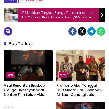
LPS Naikkan Tingkat Bunga Penjaminan Jadi
3,75% untuk Bank Umum dan 6,25% untuk
BPR per 1 Juli
Pos Terkait
Viral
Viral
Viral Penonton Bioskop
Pramono Akui Tanggul
Diduga Dikeroyok saat
Laut Muara Baru Rembes,
Nonton Film Spider-Man
Air Laut Genangi Jalan