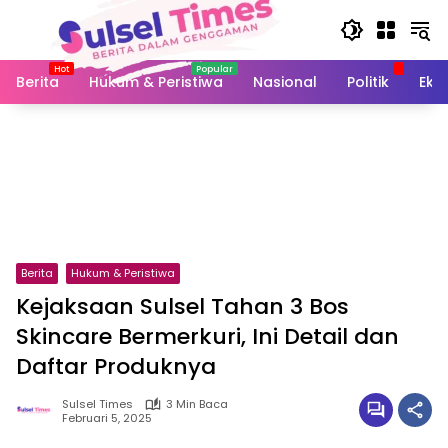
Langsung
ke
konten
Berita
Hukum & Peristiwa
Nasional
Politik
Eko
Berita
Hukum & Peristiwa
Kejaksaan Sulsel Tahan 3 Bos
Skincare Bermerkuri, Ini Detail dan
Daftar Produknya
Sulsel Times
3 Min Baca
Februari 5, 2025