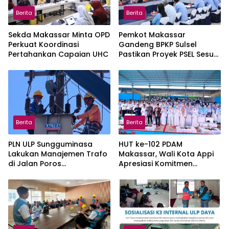
Berita
Berita
Sekda Makassar Minta OPD
Pemkot Makassar
Perkuat Koordinasi
Gandeng BPKP Sulsel
Pertahankan Capaian UHC
Pastikan Proyek PSEL Sesuai
Regulasi
Berita
Berita
PLN ULP Sungguminasa
HUT ke-102 PDAM
Lakukan Manajemen Trafo
Makassar, Wali Kota Appi
di Jalan Poros
Apresiasi Komitmen
Pattallassang Jelang HUT
Tingkatkan Pelayanan Air
ke-81 RI
Bersih