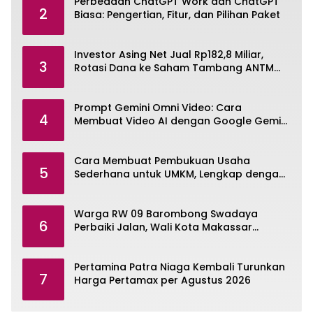
Perbedaan ChatGPT Work dan ChatGPT
2
Biasa: Pengertian, Fitur, dan Pilihan Paket
Investor Asing Net Jual Rp182,8 Miliar,
3
Rotasi Dana ke Saham Tambang ANTM
dan TINS
Prompt Gemini Omni Video: Cara
4
Membuat Video AI dengan Google Gemini
Omni
Cara Membuat Pembukuan Usaha
5
Sederhana untuk UMKM, Lengkap dengan
Contohnya
Warga RW 09 Barombong Swadaya
6
Perbaiki Jalan, Wali Kota Makassar
Diminta Turun Tangan
Pertamina Patra Niaga Kembali Turunkan
7
Harga Pertamax per Agustus 2026