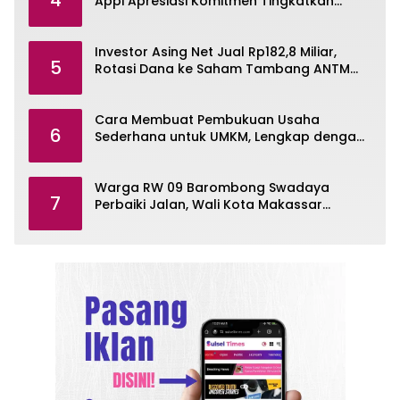
Appi Apresiasi Komitmen Tingkatkan
Pelayanan Air Bersih
Investor Asing Net Jual Rp182,8 Miliar,
5
Rotasi Dana ke Saham Tambang ANTM
dan TINS
Cara Membuat Pembukuan Usaha
6
Sederhana untuk UMKM, Lengkap dengan
Contohnya
Warga RW 09 Barombong Swadaya
7
Perbaiki Jalan, Wali Kota Makassar
Diminta Turun Tangan