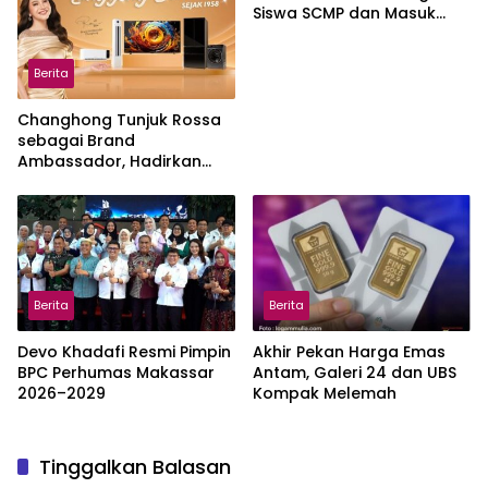
Siswa SCMP dan Masuk
Daftar Pemanggilan MPLS
Berita
Changhong Tunjuk Rossa
sebagai Brand
Ambassador, Hadirkan
Garansi hingga 25 Tahun
Berita
Berita
Devo Khadafi Resmi Pimpin
Akhir Pekan Harga Emas
BPC Perhumas Makassar
Antam, Galeri 24 dan UBS
2026–2029
Kompak Melemah
Tinggalkan Balasan