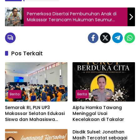
Pemerkosa Disertai Pembunuhan Anak di
Makassar Terancam Hukuman Seumur
Hidup
Pos Terkait
Berita
Berita
Semarak RI, PLN UP3
Aiptu Hamka Tawang
Makassar Selatan Edukasi
Meninggal Usai
Siswa dan Mahasiswa
Kecelakaan di Takalar
Magang soal K3
Disdik Sulsel: Jonathan
Masih Tercatat sebagai