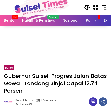
Langsung
ke
konten
Berita
Hukum & Peristiwa
Nasional
Politik
Eko
Berita
Gubernur Sulsel: Progres Jalan Batas
Gowa–Tondong Sinjai Capai 12,74
Persen
Sulsel Times
1 Min Baca
Juni 2, 2026