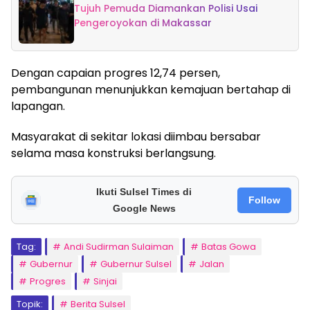
Tujuh Pemuda Diamankan Polisi Usai
Pengeroyokan di Makassar
Dengan capaian progres 12,74 persen,
pembangunan menunjukkan kemajuan bertahap di
lapangan.
Masyarakat di sekitar lokasi diimbau bersabar
selama masa konstruksi berlangsung.
Ikuti Sulsel Times di
Follow
Google News
Tag:
Andi Sudirman Sulaiman
Batas Gowa
Gubernur
Gubernur Sulsel
Jalan
Progres
Sinjai
Topik:
Berita Sulsel