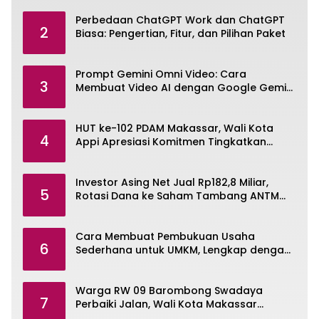
Perbedaan ChatGPT Work dan ChatGPT
2
Biasa: Pengertian, Fitur, dan Pilihan Paket
Prompt Gemini Omni Video: Cara
3
Membuat Video AI dengan Google Gemini
Omni
HUT ke-102 PDAM Makassar, Wali Kota
4
Appi Apresiasi Komitmen Tingkatkan
Pelayanan Air Bersih
Investor Asing Net Jual Rp182,8 Miliar,
5
Rotasi Dana ke Saham Tambang ANTM
dan TINS
Cara Membuat Pembukuan Usaha
6
Sederhana untuk UMKM, Lengkap dengan
Contohnya
Warga RW 09 Barombong Swadaya
7
Perbaiki Jalan, Wali Kota Makassar
Diminta Turun Tangan