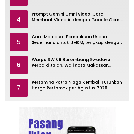
dan TINS
Prompt Gemini Omni Video: Cara
4
Membuat Video AI dengan Google Gemini
Omni
Cara Membuat Pembukuan Usaha
5
Sederhana untuk UMKM, Lengkap dengan
Contohnya
Warga RW 09 Barombong Swadaya
6
Perbaiki Jalan, Wali Kota Makassar
Diminta Turun Tangan
Pertamina Patra Niaga Kembali Turunkan
7
Harga Pertamax per Agustus 2026