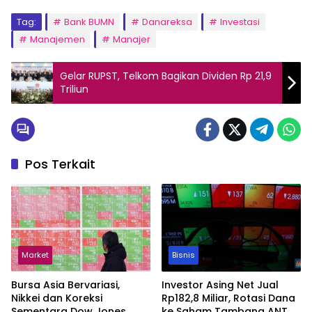
Tag:
Bank BUMN
Danareksa
Investasi
Manajemen
Manajer
Gelar RUPST, Telkom Bagikan Dividen Rp 21,9
Triliun
Pos Terkait
Market
Bisnis
Bursa Asia Bervariasi,
Investor Asing Net Jual
Nikkei dan Koreksi
Rp182,8 Miliar, Rotasi Dana
Sementara Dow Jones
ke Saham Tambang ANTM