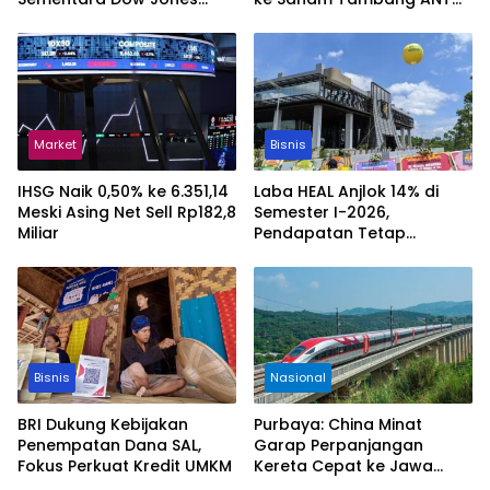
Rekor Tinggi
dan TINS
Market
Bisnis
IHSG Naik 0,50% ke 6.351,14
Laba HEAL Anjlok 14% di
Meski Asing Net Sell Rp182,8
Semester I-2026,
Miliar
Pendapatan Tetap
Tumbuh
Bisnis
Nasional
BRI Dukung Kebijakan
Purbaya: China Minat
Penempatan Dana SAL,
Garap Perpanjangan
Fokus Perkuat Kredit UMKM
Kereta Cepat ke Jawa
Timur