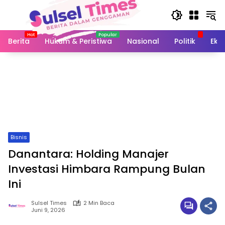
Langsung
ke
konten
Berita
Hukum & Peristiwa
Nasional
Politik
Eko
Bisnis
Danantara: Holding Manajer
Investasi Himbara Rampung Bulan
Ini
Sulsel Times
2 Min Baca
Juni 9, 2026