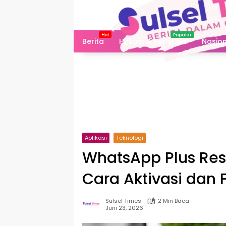
Langsung
ke
konten
Berita
Hukum & Peristiwa
Nasion
Aplikasi
Teknologi
WhatsApp Plus Resm
Cara Aktivasi dan 
Sulsel Times
2 Min Baca
Juni 23, 2026