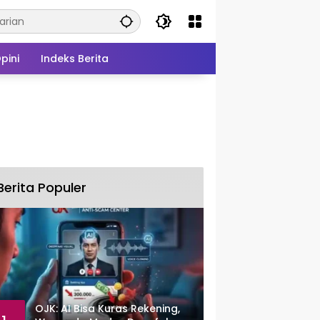
pini
Indeks Berita
Berita Populer
OJK: AI Bisa Kuras Rekening,