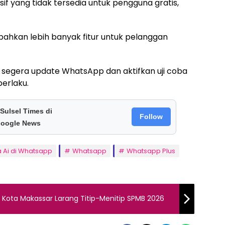
sif yang tidak tersedia untuk pengguna gratis,
hkan lebih banyak fitur untuk pelanggan
 segera update WhatsApp dan aktifkan uji coba
erlaku.
 Sulsel Times di
Follow
oogle News
 Ai di Whatsapp
Whatsapp
Whatsapp Plus
i Kota Makassar Larang Titip-Menitip SPMB 2026