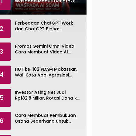
1
Waspada Modus Deepfake
dan Voice Cloning
Perbedaan ChatGPT Work
2
dan ChatGPT Biasa:
Pengertian, Fitur, dan Pilihan
Paket
Prompt Gemini Omni Video:
3
Cara Membuat Video AI
dengan Google Gemini Omni
HUT ke-102 PDAM Makassar,
4
Wali Kota Appi Apresiasi
Komitmen Tingkatkan
Pelayanan Air Bersih
Investor Asing Net Jual
5
Rp182,8 Miliar, Rotasi Dana ke
Saham Tambang ANTM dan
TINS
Cara Membuat Pembukuan
6
Usaha Sederhana untuk
UMKM, Lengkap dengan
Contohnya