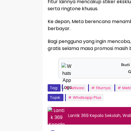
Fitur lainnya mencakup stiker eksklu
serta ringtone khusus.
Ke depan, Meta berencana menamba
berbayar.
Bagi pengguna yang ingin mencoba,
gratis selama masa promosi masih b
Ikuti
G
Tag:
Aktivasi
Fiturnya
Meta
Topik:
Whatsapp Plus
Lantik 369 Kepala Sekolah, Wal