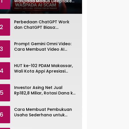
1
Waspada Modus Deepfake
dan Voice Cloning
Perbedaan ChatGPT Work
2
dan ChatGPT Biasa:
Pengertian, Fitur, dan Pilihan
Paket
Prompt Gemini Omni Video:
3
Cara Membuat Video AI
dengan Google Gemini Omni
HUT ke-102 PDAM Makassar,
4
Wali Kota Appi Apresiasi
Komitmen Tingkatkan
Pelayanan Air Bersih
Investor Asing Net Jual
5
Rp182,8 Miliar, Rotasi Dana ke
Saham Tambang ANTM dan
TINS
Cara Membuat Pembukuan
6
Usaha Sederhana untuk
UMKM, Lengkap dengan
Contohnya