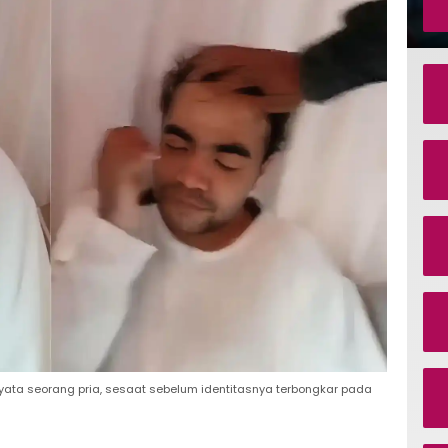
nyata seorang pria, sesaat sebelum identitasnya terbongkar pada