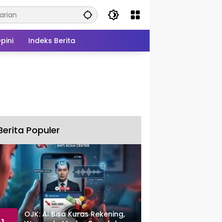
pini
Indeks Berita
Berita Populer
OJK: AI Bisa Kuras Rekening,