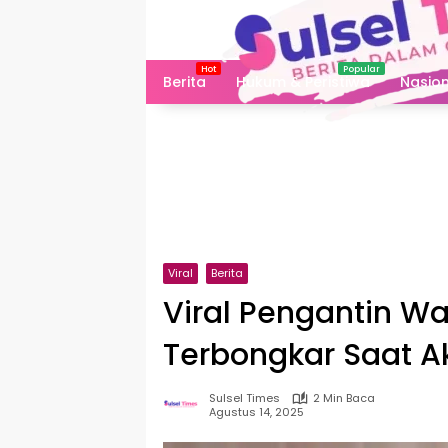
Langsung
ke
konten
Berita
Hukum & Peristiwa
Nasion
Viral
Berita
Viral Pengantin Wa
Terbongkar Saat A
Sulsel Times
2 Min Baca
Agustus 14, 2025