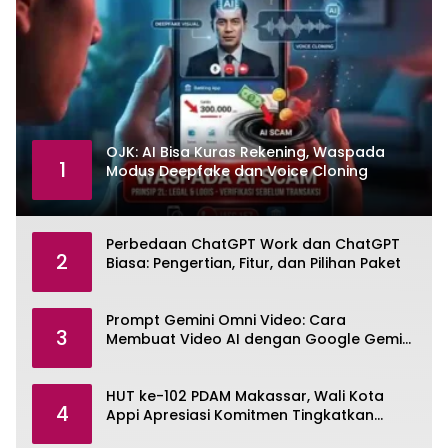
OJK: AI Bisa Kuras Rekening, Waspada
1
Modus Deepfake dan Voice Cloning
Perbedaan ChatGPT Work dan ChatGPT
2
Biasa: Pengertian, Fitur, dan Pilihan Paket
Prompt Gemini Omni Video: Cara
3
Membuat Video AI dengan Google Gemini
Omni
HUT ke-102 PDAM Makassar, Wali Kota
4
Appi Apresiasi Komitmen Tingkatkan
Pelayanan Air Bersih