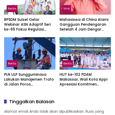
Berita
Viral
BPSDM Sulsel Gelar
Mahasiswa di China Alami
Webinar ASN Adaptif Seri
Gangguan Pendengaran
ke-65 Fokus Regulasi
Setelah 4 Jam Dengar
Emosi, Diikuti 3.767 Peserta
Suara Jangkrik
Berita
Berita
PLN ULP Sungguminasa
HUT ke-102 PDAM
Lakukan Manajemen Trafo
Makassar, Wali Kota Appi
di Jalan Poros
Apresiasi Komitmen
Pattallassang Jelang HUT
Tingkatkan Pelayanan Air
ke-81 RI
Bersih
Tinggalkan Balasan
Alamat email Anda tidak akan dipublikasikan.
Ruas yang