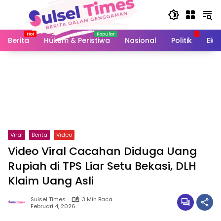
Langsung
ke
konten
Berita
Hukum & Peristiwa
Nasional
Politik
Eko
Viral
Berita
Video
Video Viral Cacahan Diduga Uang
Rupiah di TPS Liar Setu Bekasi, DLH
Klaim Uang Asli
Sulsel Times
3 Min Baca
Februari 4, 2026