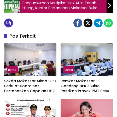
Pengumuman Sertipikat Hak Atas Tanah
Hilang, Kantor Pertanahan Makassar Buka
Masa Keberatan 30 Hari
Pos Terkait
Berita
Berita
Sekda Makassar Minta OPD
Pemkot Makassar
Perkuat Koordinasi
Gandeng BPKP Sulsel
Pertahankan Capaian UHC
Pastikan Proyek PSEL Sesuai
Regulasi