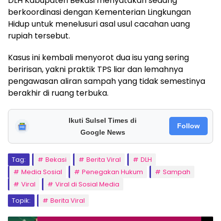
DLH Kabupaten Bekasi menyatakan sedang
berkoordinasi dengan Kementerian Lingkungan
Hidup untuk menelusuri asal usul cacahan uang
rupiah tersebut.
Kasus ini kembali menyorot dua isu yang sering
beririsan, yakni praktik TPS liar dan lemahnya
pengawasan aliran sampah yang tidak semestinya
berakhir di ruang terbuka.
Ikuti Sulsel Times di
Follow
Google News
Tag:
Bekasi
Berita Viral
DLH
Media Sosial
Penegakan Hukum
Sampah
Viral
Viral di Sosial Media
Topik:
Berita Viral