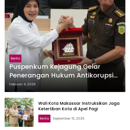
Berita
Puspenkum Kejagung Gelar
Penerangan Hukum Antikorupsi
di Makassar, Aliyah Tekankan
Februari 4, 2026
Budaya Integritas
Wali Kota Makassar Instruksikan Jaga
Ketertiban Kota di Apel Pagi
Berita
September 15, 2025