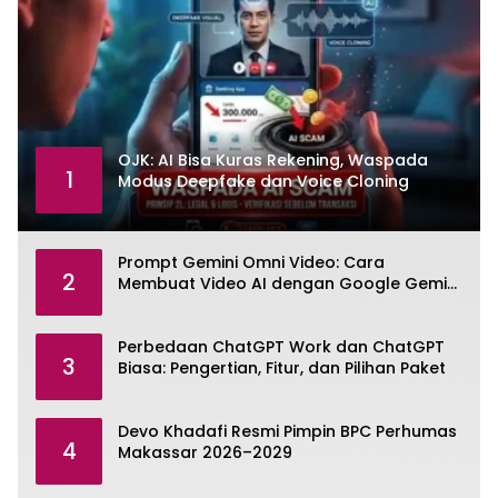
OJK: AI Bisa Kuras Rekening, Waspada
1
Modus Deepfake dan Voice Cloning
Prompt Gemini Omni Video: Cara
2
Membuat Video AI dengan Google Gemini
Omni
Perbedaan ChatGPT Work dan ChatGPT
3
Biasa: Pengertian, Fitur, dan Pilihan Paket
Devo Khadafi Resmi Pimpin BPC Perhumas
4
Makassar 2026–2029