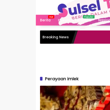
Langsung
ke
konten
Berita
Hukum & Peristiwa
Nasion
Breaking News
Perayaan imlek