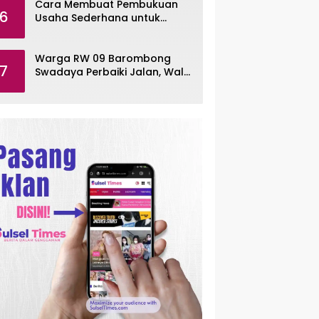
Cara Membuat Pembukuan
6
Usaha Sederhana untuk
UMKM, Lengkap dengan
Contohnya
Warga RW 09 Barombong
7
Swadaya Perbaiki Jalan, Wali
Kota Makassar Diminta Turun
Tangan