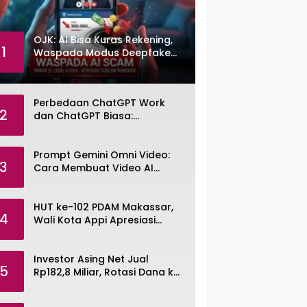
OJK: AI Bisa Kuras Rekening,
1
Waspada Modus Deepfake
dan Voice Cloning
Perbedaan ChatGPT Work
2
dan ChatGPT Biasa:
Pengertian, Fitur, dan Pilihan
Paket
Prompt Gemini Omni Video:
3
Cara Membuat Video AI
dengan Google Gemini Omni
HUT ke-102 PDAM Makassar,
4
Wali Kota Appi Apresiasi
Komitmen Tingkatkan
Pelayanan Air Bersih
Investor Asing Net Jual
5
Rp182,8 Miliar, Rotasi Dana ke
Saham Tambang ANTM dan
TINS