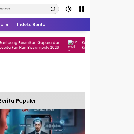
pini
Indeks Berita
eng Resmikan Gapura dan
Kanwil Kemenag Sulsel Bina 60 Sis
 Fun Run Bissampole 2026
Kristen-Katolik Tanpa Guru Agama 
Gowa
Berita Populer