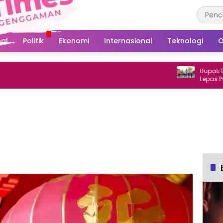
al
Politik
Ekonomi
Internasional
Teknologi
O
Bupati Banta
Lepas Peserta