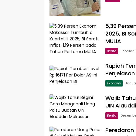
5,39 Perse
2025, BI So
MULIA
Berita
Februari
Rupiah Temb
Penjelasan 
Ekonomi
Januar
Wajib Tahu
UIN Alaudd
Berita
Desember
Peredaran 