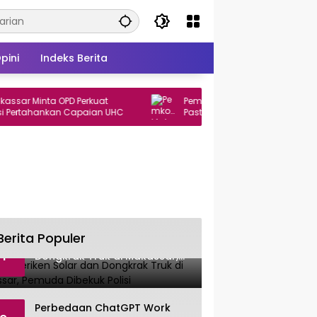
pini
Indeks Berita
nta OPD Perkuat
Pemkot Makassar Gandeng BPKP Sulsel
hankan Capaian UHC
Pastikan Proyek PSEL Sesuai Regulasi
Berita Populer
Gasak Jeriken Solar dan
1
Dongkrak Truk di Makassar,
Pemuda Dibekuk Polisi
Perbedaan ChatGPT Work