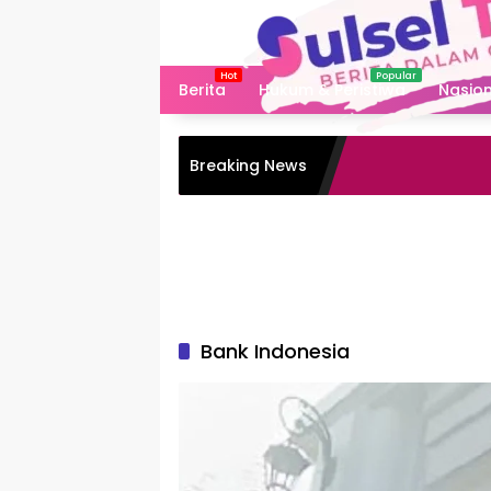
Langsung
ke
konten
Berita
Hukum & Peristiwa
Nasion
Breaking News
Bank Indonesia