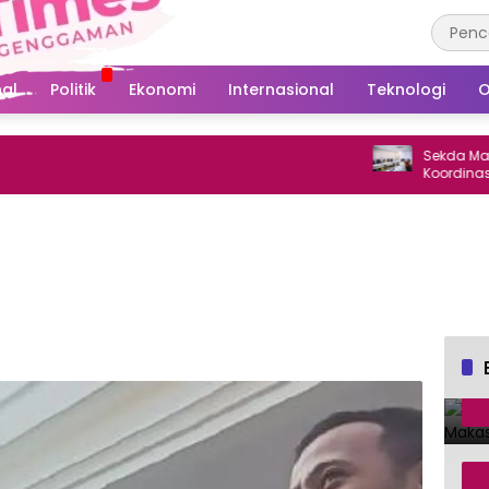
al
Politik
Ekonomi
Internasional
Teknologi
O
Sekda Makassar Mi
Koordinasi Perta