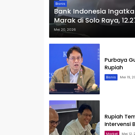
Bisnis
Bank Indonesia Ingatk
Marak di Solo Raya, 12
Mei 20, 2026
Purbaya Guy
Rupiah
Bisnis
Mei 19, 
Rupiah Tem
Intervensi 
Market
Mei 12,