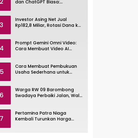
2
dan ChatGPT Biasa:
Pengertian, Fitur, dan Pilihan
Paket
Investor Asing Net Jual
3
Rp182,8 Miliar, Rotasi Dana ke
Saham Tambang ANTM dan
TINS
Prompt Gemini Omni Video:
4
Cara Membuat Video AI
dengan Google Gemini Omni
Cara Membuat Pembukuan
5
Usaha Sederhana untuk
UMKM, Lengkap dengan
Contohnya
Warga RW 09 Barombong
6
Swadaya Perbaiki Jalan, Wali
Kota Makassar Diminta Turun
Tangan
Pertamina Patra Niaga
7
Kembali Turunkan Harga
Pertamax per Agustus 2026