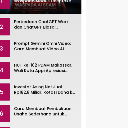
1
Waspada Modus Deepfake
dan Voice Cloning
Perbedaan ChatGPT Work
2
dan ChatGPT Biasa:
Pengertian, Fitur, dan Pilihan
Paket
Prompt Gemini Omni Video:
3
Cara Membuat Video AI
dengan Google Gemini Omni
HUT ke-102 PDAM Makassar,
4
Wali Kota Appi Apresiasi
Komitmen Tingkatkan
Pelayanan Air Bersih
Investor Asing Net Jual
5
Rp182,8 Miliar, Rotasi Dana ke
Saham Tambang ANTM dan
TINS
Cara Membuat Pembukuan
6
Usaha Sederhana untuk
UMKM, Lengkap dengan
Contohnya