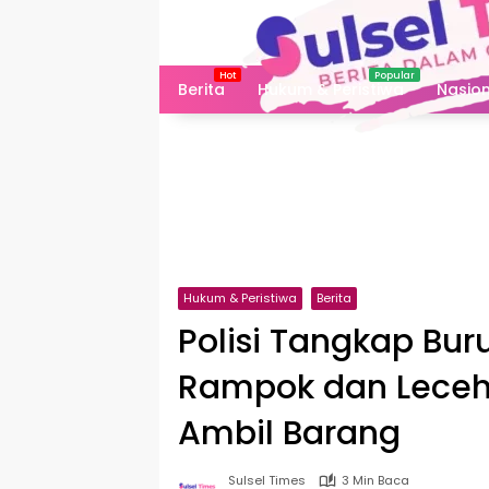
Langsung
ke
konten
Berita
Hukum & Peristiwa
Nasion
Hukum & Peristiwa
Berita
Polisi Tangkap Bur
Rampok dan Leceh
Ambil Barang
Sulsel Times
3 Min Baca