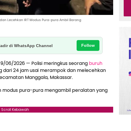
 dan Lecehkan IRT Modus Pura-pura Ambil Barang
Follow
Hadir di WhatsApp Channel
 19/06/2026 — Polisi meringkus seorang
buruh
ang dari 24 jam usai merampok dan melecehkan
 Kecamatan Manggala, Makassar.
n modus pura-pura mengambil peralatan yang
Scroll Kebawah