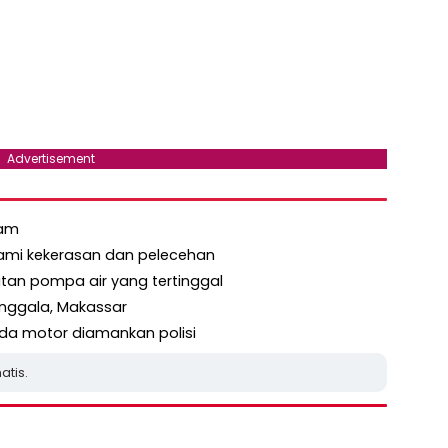
Advertisement
jam
alami kekerasan dan pelecehan
an pompa air yang tertinggal
Manggala, Makassar
eda motor diamankan polisi
atis.