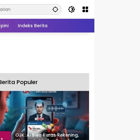
pini
Indeks Berita
Berita Populer
OJK: AI Bisa Kuras Rekening,