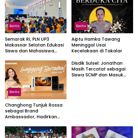
Berita
Berita
Semarak RI, PLN UP3
Aiptu Hamka Tawang
Makassar Selatan Edukasi
Meninggal Usai
Siswa dan Mahasiswa
Kecelakaan di Takalar
Magang soal K3
Disdik Sulsel: Jonathan
Masih Tercatat sebagai
Siswa SCMP dan Masuk
Daftar Pemanggilan MPLS
Berita
Changhong Tunjuk Rossa
sebagai Brand
Ambassador, Hadirkan
Garansi hingga 25 Tahun