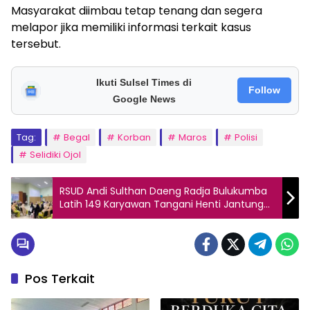
Masyarakat diimbau tetap tenang dan segera
melapor jika memiliki informasi terkait kasus
tersebut.
Ikuti Sulsel Times di
Follow
Google News
Tag:
Begal
Korban
Maros
Polisi
Selidiki Ojol
RSUD Andi Sulthan Daeng Radja Bulukumba
Latih 149 Karyawan Tangani Henti Jantung
dan Napas
Pos Terkait