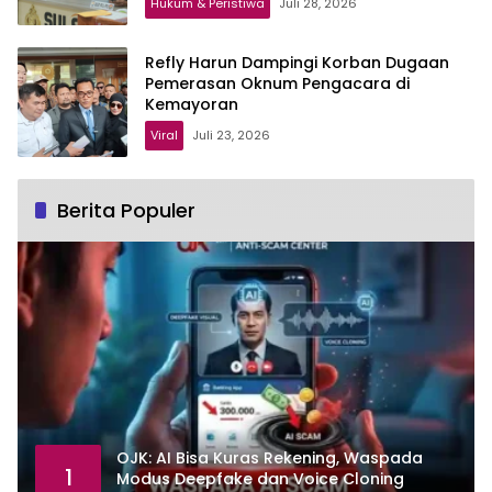
Hukum & Peristiwa
Juli 28, 2026
Refly Harun Dampingi Korban Dugaan
Pemerasan Oknum Pengacara di
Kemayoran
Viral
Juli 23, 2026
Berita Populer
OJK: AI Bisa Kuras Rekening, Waspada
1
Modus Deepfake dan Voice Cloning