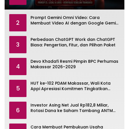
Prompt Gemini Omni Video: Cara
2
Membuat Video AI dengan Google Gemini
Omni
Perbedaan ChatGPT Work dan ChatGPT
3
Biasa: Pengertian, Fitur, dan Pilihan Paket
Devo Khadafi Resmi Pimpin BPC Perhumas
4
Makassar 2026–2029
HUT ke-102 PDAM Makassar, Wali Kota
5
Appi Apresiasi Komitmen Tingkatkan
Pelayanan Air Bersih
Investor Asing Net Jual Rp182,8 Miliar,
6
Rotasi Dana ke Saham Tambang ANTM
dan TINS
Cara Membuat Pembukuan Usaha