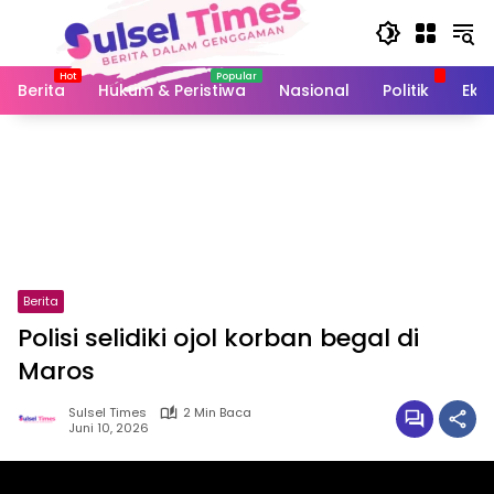
Langsung
ke
konten
Berita
Hukum & Peristiwa
Nasional
Politik
Eko
Berita
Polisi selidiki ojol korban begal di
Maros
Sulsel Times
2 Min Baca
Juni 10, 2026