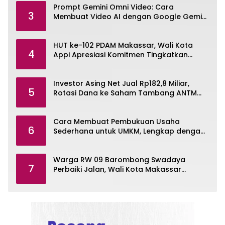
Prompt Gemini Omni Video: Cara
3
Membuat Video AI dengan Google Gemini
Omni
HUT ke-102 PDAM Makassar, Wali Kota
4
Appi Apresiasi Komitmen Tingkatkan
Pelayanan Air Bersih
Investor Asing Net Jual Rp182,8 Miliar,
5
Rotasi Dana ke Saham Tambang ANTM
dan TINS
Cara Membuat Pembukuan Usaha
6
Sederhana untuk UMKM, Lengkap dengan
Contohnya
Warga RW 09 Barombong Swadaya
7
Perbaiki Jalan, Wali Kota Makassar
Diminta Turun Tangan