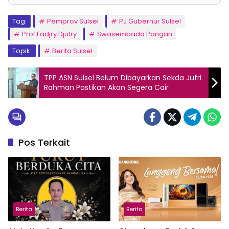
Tag:
Pemprov Sulsel
PJ Gubernur Sulsel
Prof Fadjry Djufry
Swasembada Pangan
Topik:
Berita Sulsel
TPP ASN Sulsel Belum Dibayarkan Sekda Jufri
Rahman Pastikan Akan Segera Cair
Pos Terkait
Berita
Berita