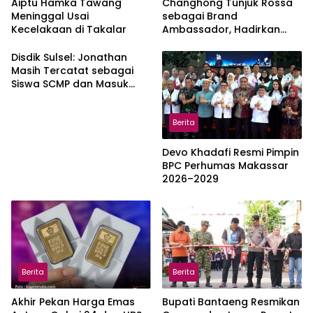
Aiptu Hamka Tawang
Changhong Tunjuk Rossa
Meninggal Usai
sebagai Brand
Kecelakaan di Takalar
Ambassador, Hadirkan
Garansi hingga 25 Tahun
Disdik Sulsel: Jonathan
Masih Tercatat sebagai
Siswa SCMP dan Masuk
Daftar Pemanggilan MPLS
Berita
Devo Khadafi Resmi Pimpin
BPC Perhumas Makassar
2026–2029
Berita
Berita
Akhir Pekan Harga Emas
Bupati Bantaeng Resmikan