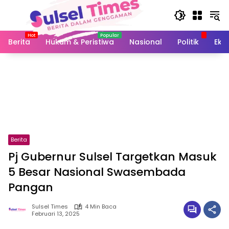
Langsung
ke
konten
Berita
Hukum & Peristiwa
Nasional
Politik
Eko
Berita
Pj Gubernur Sulsel Targetkan Masuk
5 Besar Nasional Swasembada
Pangan
Sulsel Times
4 Min Baca
Februari 13, 2025