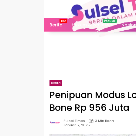
Langsung
ke
konten
Berita
Hukum & Peristiwa
Nasion
Berita
Penipuan Modus Lo
Bone Rp 956 Juta
Sulsel Times
3 Min Baca
Januari 2, 2025