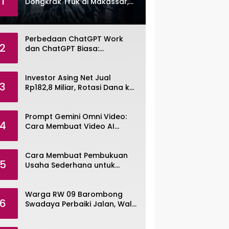
1
Dongkrak Truk di Makassar,
Pemuda Dibekuk Polisi
Perbedaan ChatGPT Work
2
dan ChatGPT Biasa:
Pengertian, Fitur, dan Pilihan
Paket
Investor Asing Net Jual
3
Rp182,8 Miliar, Rotasi Dana ke
Saham Tambang ANTM dan
TINS
Prompt Gemini Omni Video:
4
Cara Membuat Video AI
dengan Google Gemini Omni
Cara Membuat Pembukuan
5
Usaha Sederhana untuk
UMKM, Lengkap dengan
Contohnya
Warga RW 09 Barombong
6
Swadaya Perbaiki Jalan, Wali
Kota Makassar Diminta Turun
Tangan