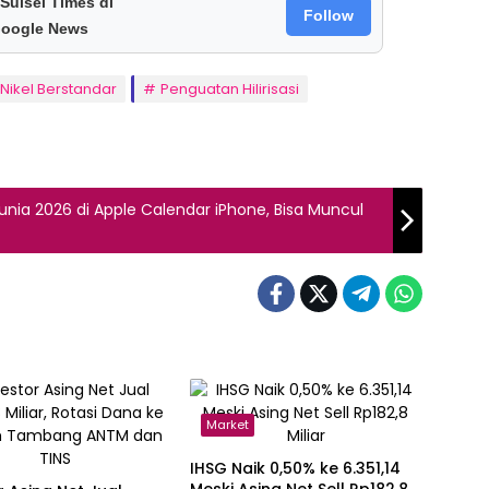
 Sulsel Times di
Follow
oogle News
Nikel Berstandar
Penguatan Hilirisasi
unia 2026 di Apple Calendar iPhone, Bisa Muncul
Market
IHSG Naik 0,50% ke 6.351,14