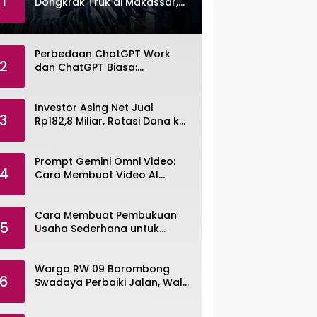
1
Dongkrak Truk di Makassar,
Pemuda Dibekuk Polisi
Perbedaan ChatGPT Work
2
dan ChatGPT Biasa:
Pengertian, Fitur, dan Pilihan
Paket
Investor Asing Net Jual
3
Rp182,8 Miliar, Rotasi Dana ke
Saham Tambang ANTM dan
TINS
Prompt Gemini Omni Video:
4
Cara Membuat Video AI
dengan Google Gemini Omni
Cara Membuat Pembukuan
5
Usaha Sederhana untuk
UMKM, Lengkap dengan
Contohnya
Warga RW 09 Barombong
6
Swadaya Perbaiki Jalan, Wali
Kota Makassar Diminta Turun
Tangan