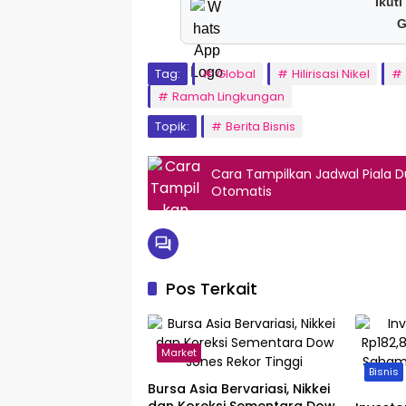
Ikuti
G
Tag:
Global
Hilirisasi Nikel
Ramah Lingkungan
Topik:
Berita Bisnis
Cara Tampilkan Jadwal Piala D
Otomatis
Pos Terkait
Market
Bisnis
Bursa Asia Bervariasi, Nikkei