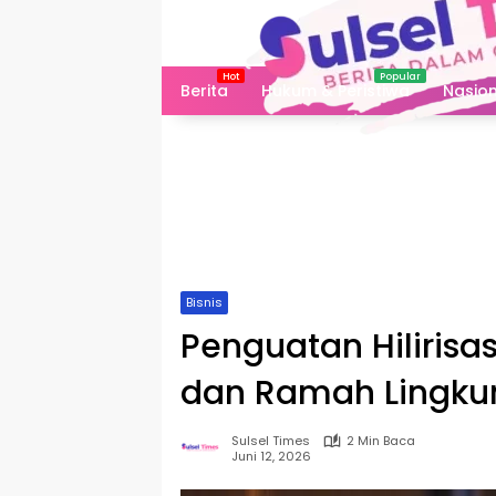
Langsung
ke
konten
Berita
Hukum & Peristiwa
Nasion
Bisnis
Penguatan Hilirisas
dan Ramah Lingk
Sulsel Times
2 Min Baca
Juni 12, 2026