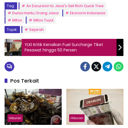
Tag:
An Excursion to Java's Get Rich Quick Tree
Dunia Hantu Orang Jawa
Ekonomi Indonesia
Mitos
Mitos Tuyul
Topik:
Sejarah
YLKI Kritik Kenaikan Fuel Surcharge Tiket
Pesawat hingga 50 Persen
Pos Terkait
Hiburan
Hiburan