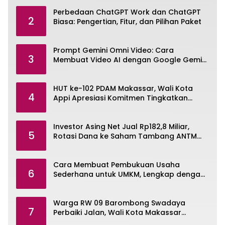
Perbedaan ChatGPT Work dan ChatGPT
2
Biasa: Pengertian, Fitur, dan Pilihan Paket
Prompt Gemini Omni Video: Cara
3
Membuat Video AI dengan Google Gemini
Omni
HUT ke-102 PDAM Makassar, Wali Kota
4
Appi Apresiasi Komitmen Tingkatkan
Pelayanan Air Bersih
Investor Asing Net Jual Rp182,8 Miliar,
5
Rotasi Dana ke Saham Tambang ANTM
dan TINS
Cara Membuat Pembukuan Usaha
6
Sederhana untuk UMKM, Lengkap dengan
Contohnya
Warga RW 09 Barombong Swadaya
7
Perbaiki Jalan, Wali Kota Makassar
Diminta Turun Tangan