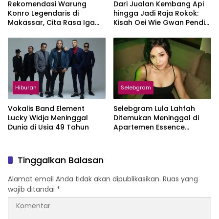
Rekomendasi Warung
Dari Jualan Kembang Api
Konro Legendaris di
hingga Jadi Raja Rokok:
Makassar, Cita Rasa Iga
Kisah Oei Wie Gwan Pendiri
Sapi Tak Terlupakan
Djarum
Hiburan
Selebgram
Vokalis Band Element
Selebgram Lula Lahfah
Lucky Widja Meninggal
Ditemukan Meninggal di
Dunia di Usia 49 Tahun
Apartemen Essence
Dharmawangsa Jaksel
Tinggalkan Balasan
Alamat email Anda tidak akan dipublikasikan.
Ruas yang
wajib ditandai
*