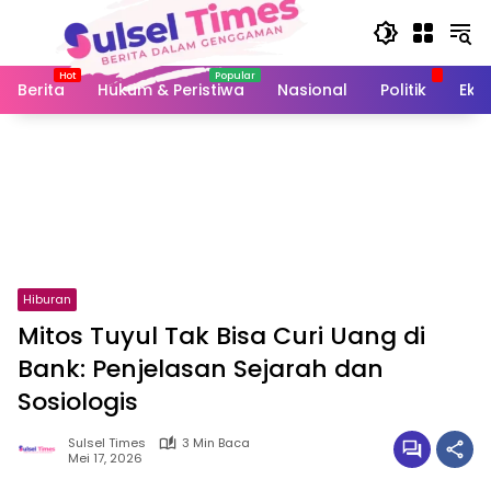
Langsung
ke
konten
Berita
Hukum & Peristiwa
Nasional
Politik
Eko
Hiburan
Mitos Tuyul Tak Bisa Curi Uang di
Bank: Penjelasan Sejarah dan
Sosiologis
Sulsel Times
3 Min Baca
Mei 17, 2026