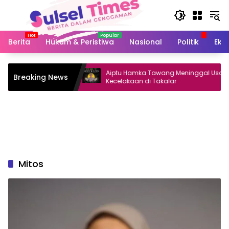
Langsung
ke
konten
Berita
Hukum & Peristiwa
Nasional
Politik
Eko
assar Selatan
Aiptu Hamka Tawang Meninggal Usai
Breaking News
asiswa Magang
Kecelakaan di Takalar
Mitos