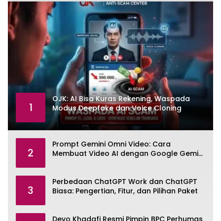
OJK: AI Bisa Kuras Rekening, Waspada
1
Modus Deepfake dan Voice Cloning
Prompt Gemini Omni Video: Cara
2
Membuat Video AI dengan Google Gemini
Omni
Perbedaan ChatGPT Work dan ChatGPT
3
Biasa: Pengertian, Fitur, dan Pilihan Paket
Devo Khadafi Resmi Pimpin BPC Perhumas