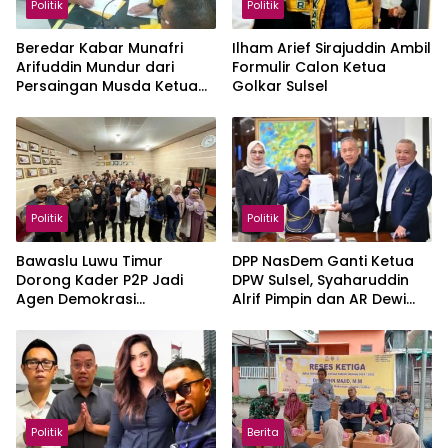
Politik
Politik
Beredar Kabar Munafri
Ilham Arief Sirajuddin Ambil
Arifuddin Mundur dari
Formulir Calon Ketua
Persaingan Musda Ketua
Golkar Sulsel
Golkar Sulsel
Politik
Politik
Bawaslu Luwu Timur
DPP NasDem Ganti Ketua
Dorong Kader P2P Jadi
DPW Sulsel, Syaharuddin
Agen Demokrasi
Alrif Pimpin dan AR Dewi
Masyarakat
Sekretaris
Politik
Berita