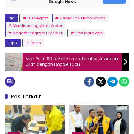
Google News
Tag:
Isu Negatif
Kader Tak Terprovokasi
Mardiono Ingatkan Kader
Negatif Program Presiden
Ppp Mardiono
Topik:
Politik
Viral Guru SD di Bali Koreksi Lembar Jawaban
Ujian dengan Doodle Lucu
Pos Terkait