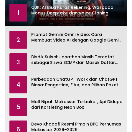
OJK: AI Bisa Kuras Rekening, Waspada
1
Modus Deepfake dan Voice Cloning
Prompt Gemini Omni Video: Cara
2
Membuat Video AI dengan Google Gemini
Omni
Disdik Sulsel: Jonathan Masih Tercatat
3
sebagai Siswa SCMP dan Masuk Daftar
Pemanggilan MPLS
Perbedaan ChatGPT Work dan ChatGPT
4
Biasa: Pengertian, Fitur, dan Pilihan Paket
Mall Nipah Makassar Terbakar, Api Diduga
5
dari Korsleting Neon Box
Devo Khadafi Resmi Pimpin BPC Perhumas
6
Makassar 2026–2029