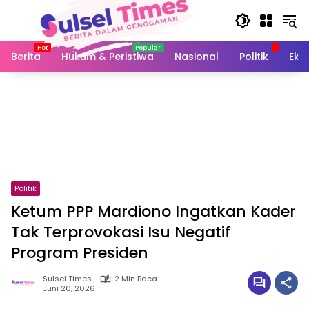
Langsung
ke
konten
Berita
Hukum & Peristiwa
Nasional
Politik
Eko
Politik
Ketum PPP Mardiono Ingatkan Kader
Tak Terprovokasi Isu Negatif
Program Presiden
Sulsel Times
2 Min Baca
Juni 20, 2026