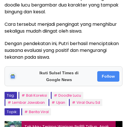
doodle lucu bergambar dua karakter yang tampak
bingung dan kesal.
Cara tersebut menjadi pengingat yang menghibur
sekaligus mudah diingat oleh siswa.
Dengan pendekatan ini, Putri berhasil menciptakan
suasana evaluasi yang positif dan mengurangi
tekanan pada siswa.
Ikuti Sulsel Times di
Follow
Google News
Tag:
Bali Koreksi
Doodle Lucu
Lembar Jawaban
Ujian
Viral Guru Sd
Topik:
Berita Viral
Tak Mau Terima Warisan Rp89 Triliun, Anak