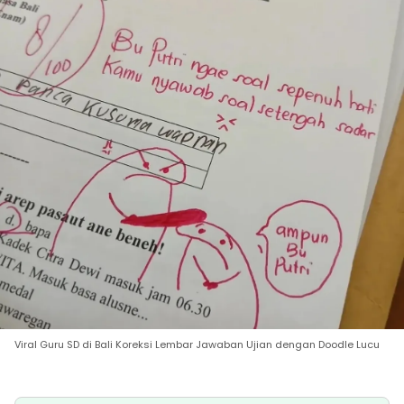
Viral Guru SD di Bali Koreksi Lembar Jawaban Ujian dengan Doodle Lucu