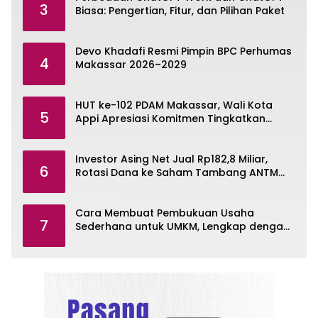
3
Biasa: Pengertian, Fitur, dan Pilihan Paket
Devo Khadafi Resmi Pimpin BPC Perhumas
4
Makassar 2026–2029
HUT ke-102 PDAM Makassar, Wali Kota
5
Appi Apresiasi Komitmen Tingkatkan
Pelayanan Air Bersih
Investor Asing Net Jual Rp182,8 Miliar,
6
Rotasi Dana ke Saham Tambang ANTM
dan TINS
Cara Membuat Pembukuan Usaha
7
Sederhana untuk UMKM, Lengkap dengan
Contohnya