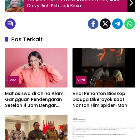
Crazy Rich Pilih Jadi Biksu
Pos Terkait
Viral
Viral
Mahasiswa di China Alami
Viral Penonton Bioskop
Gangguan Pendengaran
Diduga Dikeroyok saat
Setelah 4 Jam Dengar
Nonton Film Spider-Man
Suara Jangkrik