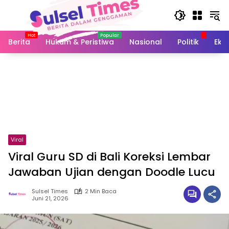
Langsung
ke
konten
Berita
Hukum & Peristiwa
Nasional
Politik
Eko
Viral
Viral Guru SD di Bali Koreksi Lembar
Jawaban Ujian dengan Doodle Lucu
Sulsel Times
2 Min Baca
Juni 21, 2026