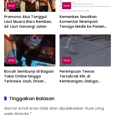
Viral
Viral
Pramono Akui Tanggul
Kemenkes Sesalkan
Laut Muara Baru Rembes,
Komentar Nirempati
Air Laut Genangi Jalan
Tenaga Medis ke Pasien
BPJS
Viral
Viral
Bocah Sembunyi di Bagasi
Perempuan Tewas
Taksi Online hingga
Tertabrak KRL di
Terbawa Jauh, Driver
Kembangan, Diduga
Kaget
karena Pakai Headset
Tinggalkan Balasan
Alamat email Anda tidak akan dipublikasikan.
Ruas yang
wajib ditandai
*