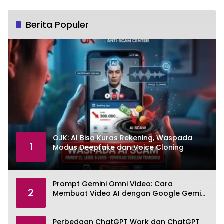
Berita Populer
OJK: AI Bisa Kuras Rekening, Waspada
1
Modus Deepfake dan Voice Cloning
Prompt Gemini Omni Video: Cara
2
Membuat Video AI dengan Google Gemini
Omni
Perbedaan ChatGPT Work dan ChatGPT